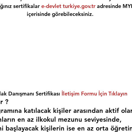
ınız sertifikalar 
e-devlet turkiye.gov.tr
 adresinde MY
içerisinde görebileceksiniz.
ak Danışmanı Sertifikası 
İletişim Formu İçin Tıklayın
r ? 
amına katılacak kişiler arasından aktif ola
nların en az ilkokul mezunu seviyesinde,
i başlayacak kişilerin ise en az orta öğreti