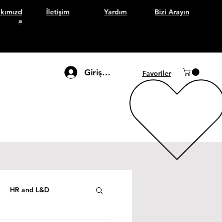
kımızd
İletişim
Yardım
Bizi Arayın
a
Giriş Yap
Favoriler
HR and L&D