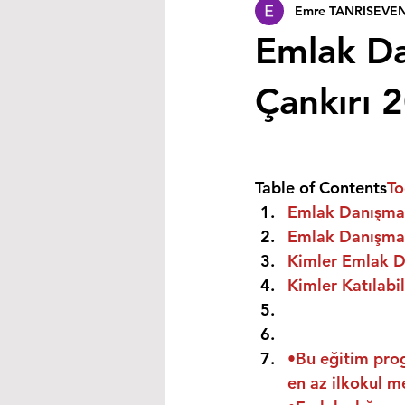
Emre TANRISEVE
Emlak Dan
Çankırı 
Table of Contents
To
Emlak Danışmanı
Emlak Danışmanı
Kimler Emlak Da
Kimler Katılabil
•Bu eğitim prog
en az ilkokul m