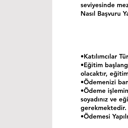
seviyesinde mez
Nasıl Başvuru Ya
•Katılımcılar Tür
•Eğitim başlangı
olacaktır, eğiti
•Ödemenizi bank
•Ödeme işlemini
soyadınız ve eği
gerekmektedir.
•Ödemesi Yapıl