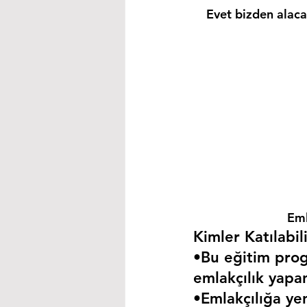
Evet bizden alacağ
Eml
Kimler Katılabili
•Bu eğitim progr
emlakçılık yapa
•Emlakçılığa yen