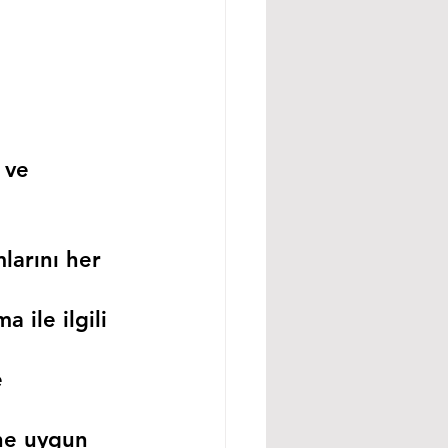
 ve 
larını her 
 ile ilgili 
 
ne uygun 