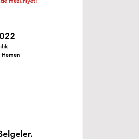
inde mezuniyeti 
2022
lık 
i Hemen 
Belgeler.