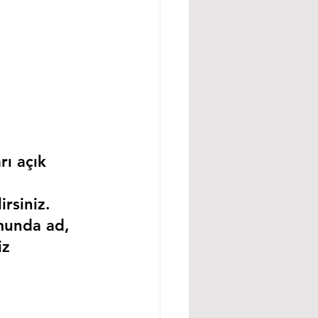
rı açık 
rsiniz.
munda ad, 
iz 