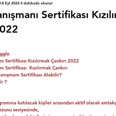
N
8 Eyl 2022
3 dakikada okunur
ışmanı Sertifikası Kızıl
2022
ggle
 Sertifikası Kızılırmak Çankırı 2022
 Sertifikası  Kızılırmak Çankırı
nışmanı Sertifikası Alabilir?
ir ?
ramına katılacak kişiler arasından aktif olarak emlakç
ezunu seviyesinde,