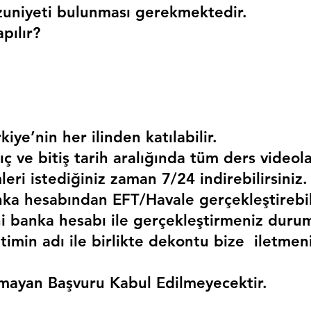
uniyeti bulunması gerekmektedir. 
pılır?
kiye’nin her ilinden katılabilir.
ç ve bitiş tarih aralığında tüm ders videola
mleri istediğiniz zaman 7/24 indirebilirsiniz.
a hesabından EFT/Havale gerçekleştirebili
 banka hesabı ile gerçekleştirmeniz duru
timin adı ile birlikte dekontu bize  iletmen
mayan Başvuru Kabul Edilmeyecektir.