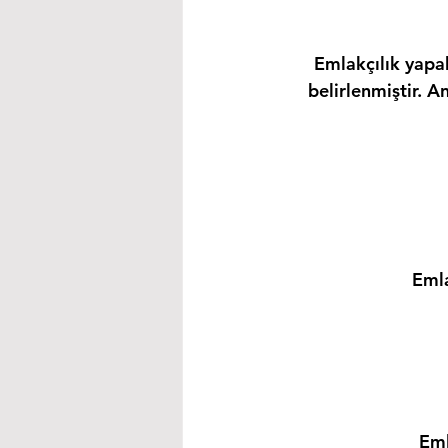
Emlakçılık yapab
belirlenmiştir. A
Emla
Eml