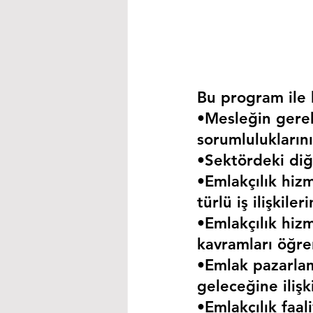
Bu program ile k
•Mesleğin gerekt
sorumluluklarını
•Sektördeki diğe
•Emlakçılık hizm
türlü iş ilişkil
•Emlakçılık hizm
kavramları öğre
•Emlak pazarla
geleceğine iliş
•Emlakçılık faa