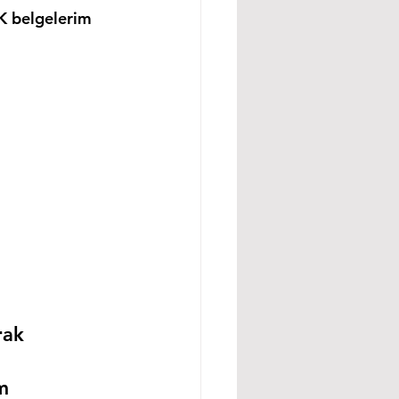
K belgelerim 
rak 
m 