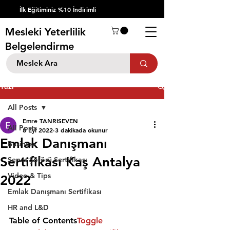
İlk Eğitiminiz %10 İndirimli
Mesleki Yeterlilik
Belgelendirme
Yazı
All Posts
Emre TANRISEVEN
All Posts
8 Eyl 2022
3 dakikada okunur
Emlak Danışmanı
Business
Sertifikası Kaş Antalya
Servis Şöförü Sertifikası
Video & Tips
2022
Emlak Danışmanı Sertifikası
HR and L&D
Table of Contents
Toggle