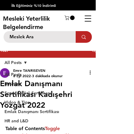
İlk Eğitiminiz %10 İndirimli
Mesleki Yeterlilik
Belgelendirme
Yazı
All Posts
Emre TANRISEVEN
All Posts
8 Eyl 2022
3 dakikada okunur
Emlak Danışmanı
Business
Sertifikası Kadışehri
Servis Şöförü Sertifikası
Video & Tips
Yozgat 2022
Emlak Danışmanı Sertifikası
HR and L&D
Table of Contents
Toggle