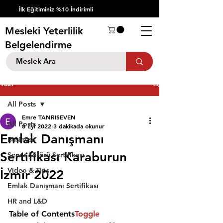
İlk Eğitiminiz %10 İndirimli
Mesleki Yeterlilik
Belgelendirme
Yazı
All Posts
Emre TANRISEVEN
All Posts
8 Eyl 2022
3 dakikada okunur
Emlak Danışmanı
Business
Sertifikası Karaburun
Servis Şöförü Sertifikası
Video & Tips
İzmir 2022
Emlak Danışmanı Sertifikası
HR and L&D
Table of Contents
Toggle