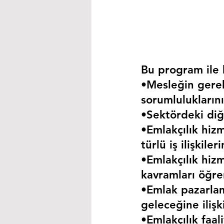
Bu program ile k
•Mesleğin gerekt
sorumluluklarını
•Sektördeki diğe
•Emlakçılık hizm
türlü iş ilişkil
•Emlakçılık hizm
kavramları öğre
•Emlak pazarla
geleceğine iliş
•Emlakçılık faa