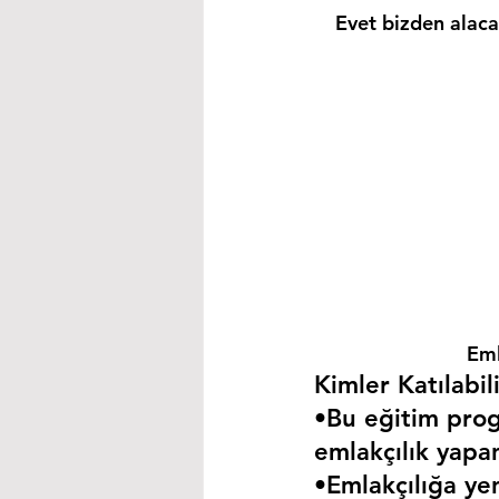
Evet bizden alacağ
Eml
Kimler Katılabili
•Bu eğitim progr
emlakçılık yapa
•Emlakçılığa yen