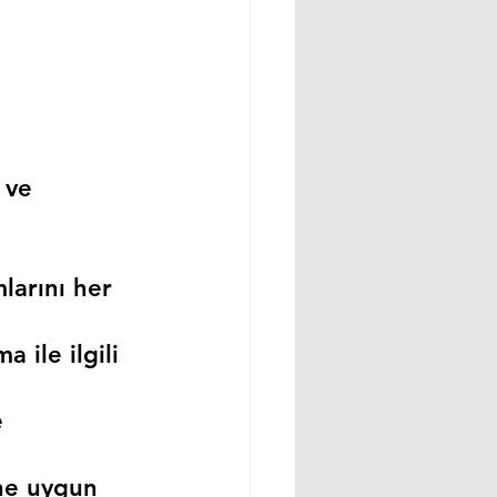
 ve 
larını her 
 ile ilgili 
 
ne uygun 