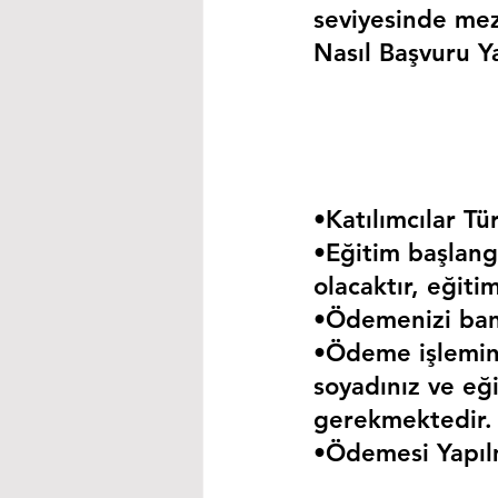
seviyesinde mez
Nasıl Başvuru Ya
•Katılımcılar Tür
•Eğitim başlangı
olacaktır, eğiti
•Ödemenizi bank
•Ödeme işlemini
soyadınız ve eği
gerekmektedir.
•Ödemesi Yapıl