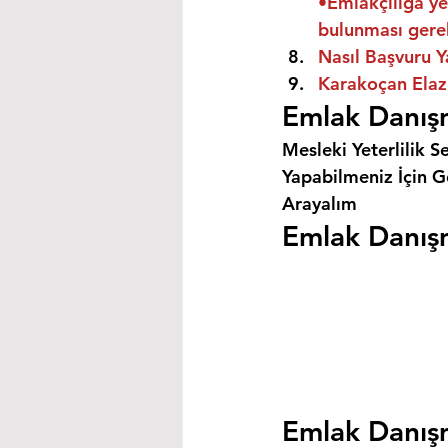
•Emlakçılığa ye
bulunması gere
Nasıl Başvuru Y
Karakoçan Elazı
Emlak Danışm
Mesleki Yeterlilik S
Yapabilmeniz İçin Ge
Arayalım
Emlak Danışm
Emlak Danışm