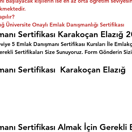
ni başlayacak kişilerin ise en az orta öğretim seviyes
kmektedir.
apılır?
ğ Üniversite Onaylı Emlak Danışmanlığı Sertifikası
anı Sertifikası Karakoçan Elazığ 
eviye 5 Emlak Danışmanı Sertifikası Kursları İle Emlakçı
rekli Sertifikaları Size Sunuyoruz. 
Form Gönderin Siz
anı Sertifikası  Karakoçan Elazığ
anı Sertifikası Almak İçin Gerekli 