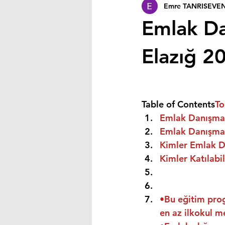
Emre TANRISEVE
Emlak Da
Elazığ 2
Table of Contents
To
Emlak Danışman
Emlak Danışmanı
Kimler Emlak Da
Kimler Katılabil
•Bu eğitim prog
en az ilkokul m