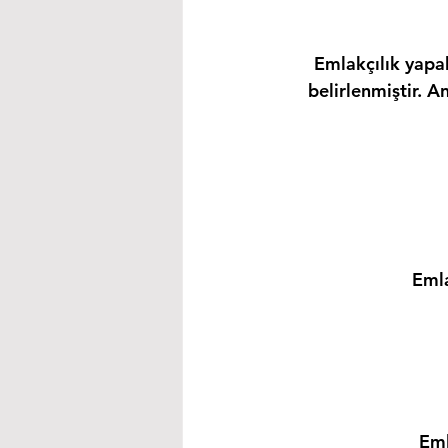
Emlakçılık yapab
belirlenmiştir. A
Emla
Eml