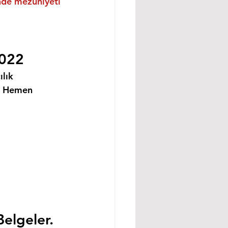
inde mezuniyeti 
2022
lık 
i Hemen 
Belgeler.