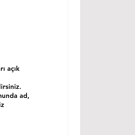
rı açık 
rsiniz.
munda ad, 
iz 