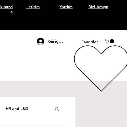
kımızd
İletişim
Yardım
Bizi Arayın
a
Giriş Yap
Favoriler
HR and L&D