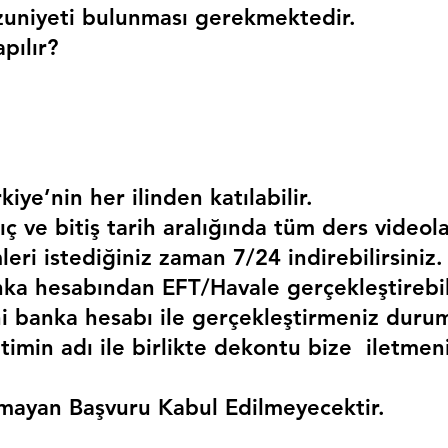
uniyeti bulunması gerekmektedir. 
pılır?
kiye’nin her ilinden katılabilir.
ç ve bitiş tarih aralığında tüm ders videola
mleri istediğiniz zaman 7/24 indirebilirsiniz.
a hesabından EFT/Havale gerçekleştirebili
 banka hesabı ile gerçekleştirmeniz duru
timin adı ile birlikte dekontu bize  iletmen
mayan Başvuru Kabul Edilmeyecektir.