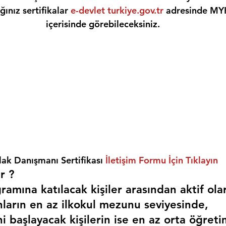
ınız sertifikalar 
e-devlet turkiye.gov.tr
 adresinde MY
içerisinde görebileceksiniz.
ak Danışmanı Sertifikası 
İletişim Formu İçin Tıklayın
r ? 
amına katılacak kişiler arasından aktif ola
nların en az ilkokul mezunu seviyesinde,
i başlayacak kişilerin ise en az orta öğreti