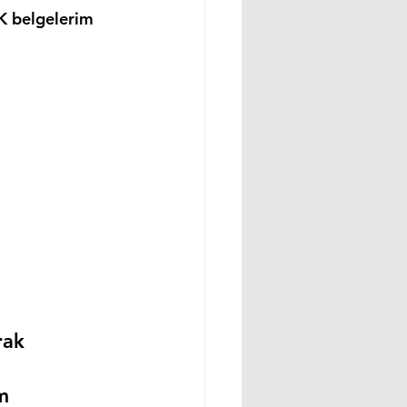
K belgelerim 
rak 
m 