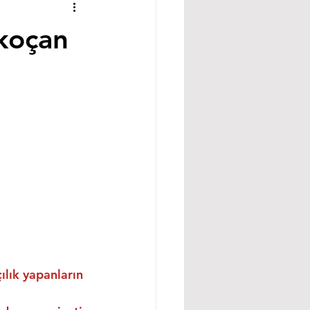
akoçan
ılık yapanların 