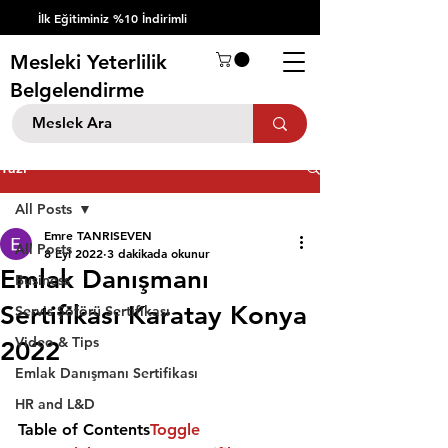
İlk Eğitiminiz %10 İndirimli
Mesleki Yeterlilik
Belgelendirme
Yazı
All Posts
Emre TANRISEVEN
All Posts
8 Eyl 2022
3 dakikada okunur
Emlak Danışmanı
Business
Sertifikası Karatay Konya
Servis Şöförü Sertifikası
Video & Tips
2022
Emlak Danışmanı Sertifikası
HR and L&D
Table of Contents
Toggle