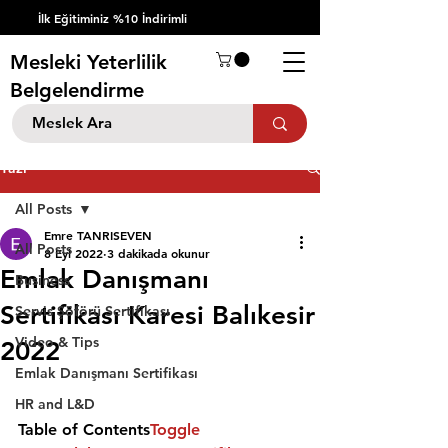
İlk Eğitiminiz %10 İndirimli
Mesleki Yeterlilik
Belgelendirme
Yazı
All Posts
Emre TANRISEVEN
All Posts
8 Eyl 2022
3 dakikada okunur
Emlak Danışmanı
Business
Sertifikası Karesi Balıkesir
Servis Şöförü Sertifikası
Video & Tips
2022
Emlak Danışmanı Sertifikası
HR and L&D
Table of Contents
Toggle