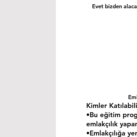
Evet bizden alacağ
Eml
Kimler Katılabili
•Bu eğitim progr
emlakçılık yapa
•Emlakçılığa yen