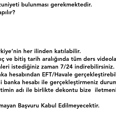
uniyeti bulunması gerekmektedir. 
pılır?
kiye’nin her ilinden katılabilir.
ç ve bitiş tarih aralığında tüm ders videola
mleri istediğiniz zaman 7/24 indirebilirsiniz.
a hesabından EFT/Havale gerçekleştirebili
 banka hesabı ile gerçekleştirmeniz duru
timin adı ile birlikte dekontu bize  iletmen
mayan Başvuru Kabul Edilmeyecektir.