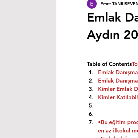
Emre TANRISEVE
Emlak Da
Aydın 2
Table of Contents
To
Emlak Danışman
Emlak Danışmanı
Kimler Emlak Da
Kimler Katılabil
•Bu eğitim prog
en az ilkokul m