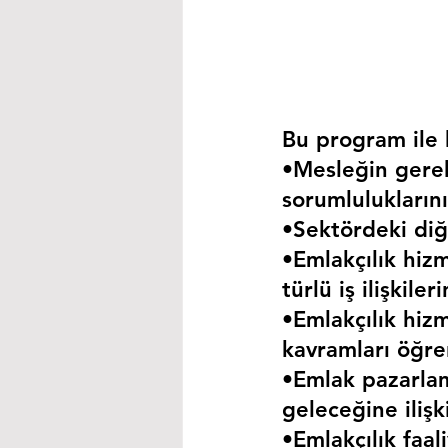
Bu program ile k
•Mesleğin gerekt
sorumluluklarını
•Sektördeki diğe
•Emlakçılık hizm
türlü iş ilişkil
•Emlakçılık hizm
kavramları öğre
•Emlak pazarla
geleceğine iliş
•Emlakçılık faa