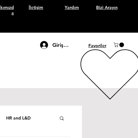
kımızd
İletişim
Yardım
Bizi Arayın
a
Giriş Yap
Favoriler
HR and L&D