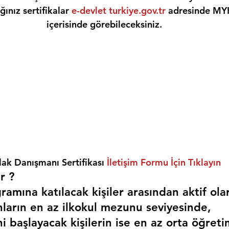
ınız sertifikalar 
e-devlet turkiye.gov.tr
 adresinde MY
içerisinde görebileceksiniz.
ak Danışmanı Sertifikası 
İletişim Formu İçin Tıklayın
r ? 
amına katılacak kişiler arasından aktif ola
nların en az ilkokul mezunu seviyesinde,
i başlayacak kişilerin ise en az orta öğreti