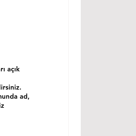
rı açık 
rsiniz.
munda ad, 
iz 