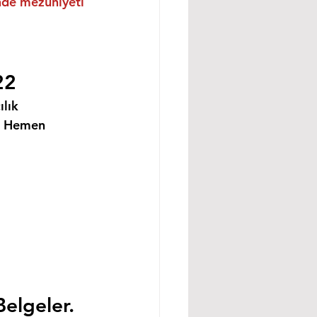
inde mezuniyeti 
22
lık 
i Hemen 
Belgeler.