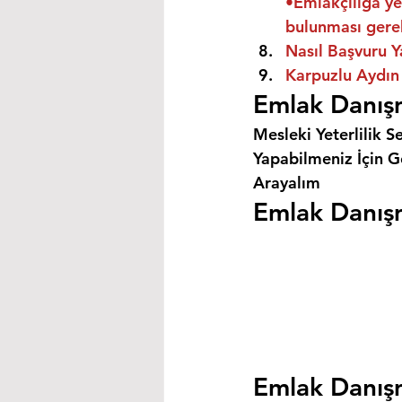
•Emlakçılığa ye
bulunması gere
Nasıl Başvuru Y
Karpuzlu Aydın 
Emlak Danışm
Mesleki Yeterlilik S
Yapabilmeniz İçin Ge
Arayalım
Emlak Danışm
Emlak Danışm