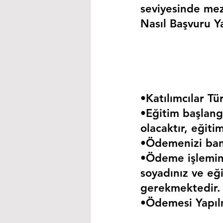
seviyesinde mez
Nasıl Başvuru Ya
•Katılımcılar Tür
•Eğitim başlangı
olacaktır, eğiti
•Ödemenizi bank
•Ödeme işlemini
soyadınız ve eği
gerekmektedir.
•Ödemesi Yapıl