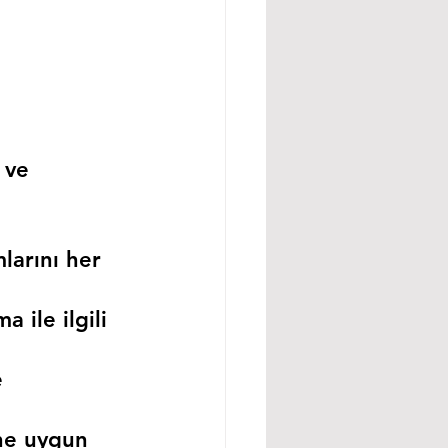
 ve 
larını her 
 ile ilgili 
 
ne uygun 