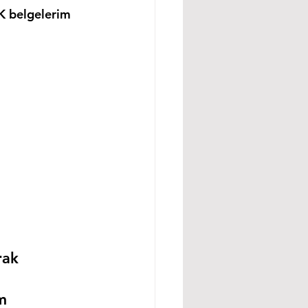
K belgelerim 
rak 
m 