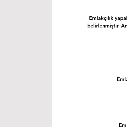
Emlakçılık yapab
belirlenmiştir. A
Emla
Eml