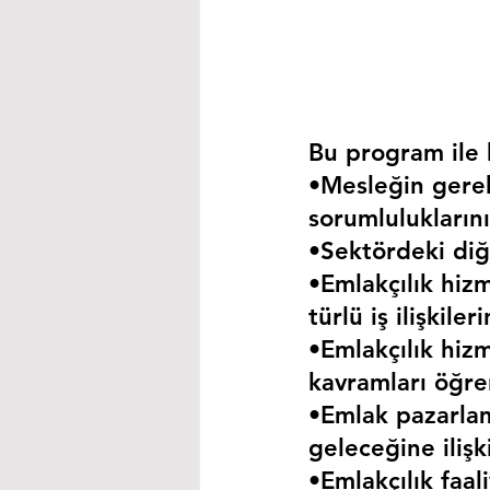
Bu program ile k
•Mesleğin gerekt
sorumluluklarını
•Sektördeki diğe
•Emlakçılık hizm
türlü iş ilişkil
•Emlakçılık hizm
kavramları öğre
•Emlak pazarla
geleceğine iliş
•Emlakçılık faa