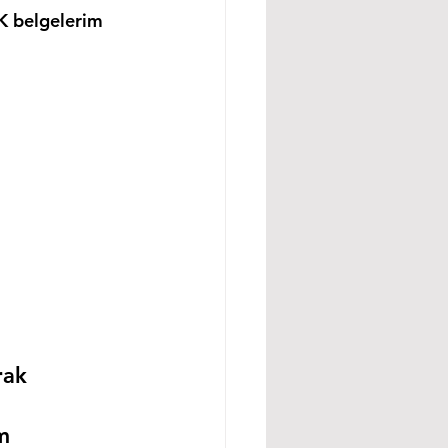
K belgelerim 
rak 
m 