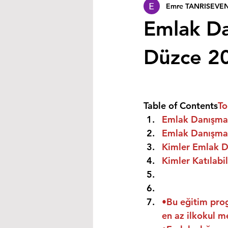
Emre TANRISEVE
Emlak Da
Düzce 2
Table of Contents
To
Emlak Danışman
Emlak Danışmanı
Kimler Emlak Da
Kimler Katılabil
•Bu eğitim prog
en az ilkokul m