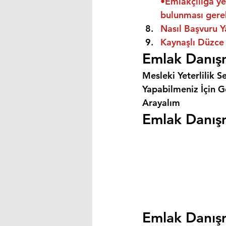
•Emlakçılığa ye
bulunması gere
Nasıl Başvuru Y
Kaynaşlı Düzce 
Emlak Danışm
Mesleki Yeterlilik S
Yapabilmeniz İçin Ge
Arayalım
Emlak Danışm
Emlak Danışm