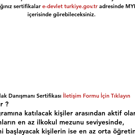
ınız sertifikalar 
e-devlet turkiye.gov.tr
 adresinde MY
içerisinde görebileceksiniz.
ak Danışmanı Sertifikası 
İletişim Formu İçin Tıklayın
r ? 
amına katılacak kişiler arasından aktif ola
nların en az ilkokul mezunu seviyesinde,
i başlayacak kişilerin ise en az orta öğreti