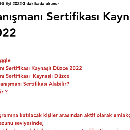
N
8 Eyl 2022
3 dakikada okunur
nışmanı Sertifikası Kayn
022
ggle
ı Sertifikası Kaynaşlı Düzce 2022
 Sertifikası  Kaynaşlı Düzce
nışmanı Sertifikası Alabilir?
ir ?
ramına katılacak kişiler arasından aktif olarak emlakç
ezunu seviyesinde,