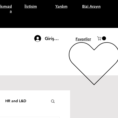
kımızd
İletişim
Yardım
Bizi Arayın
a
Giriş Yap
Favoriler
HR and L&D