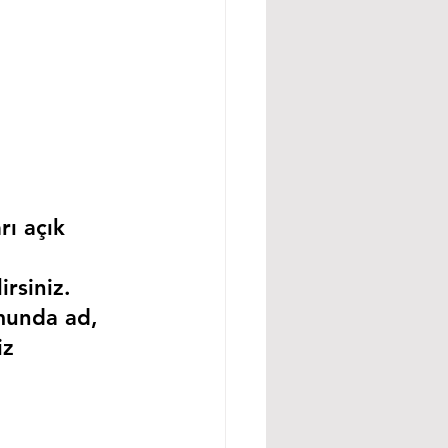
rı açık 
rsiniz.
munda ad, 
iz 