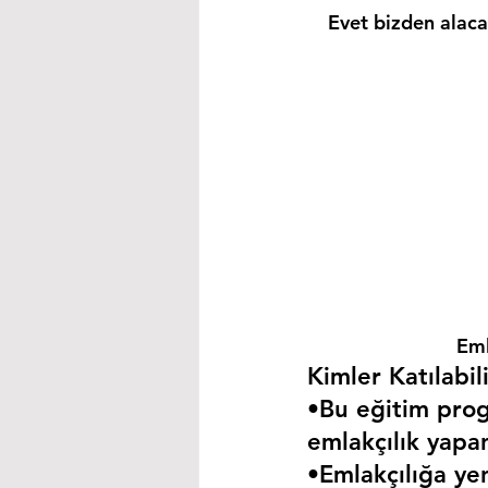
Evet bizden alacağ
Eml
Kimler Katılabili
•Bu eğitim progr
emlakçılık yapa
•Emlakçılığa yen