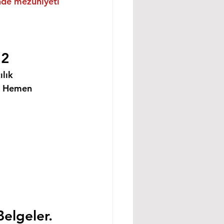
inde mezuniyeti 
22
lık 
i Hemen 
Belgeler.