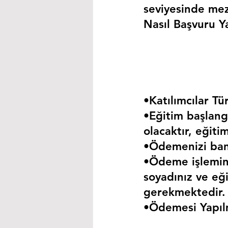
seviyesinde mez
Nasıl Başvuru Ya
•Katılımcılar Tür
•Eğitim başlangı
olacaktır, eğiti
•Ödemenizi bank
•Ödeme işlemini
soyadınız ve eği
gerekmektedir.
•Ödemesi Yapıl