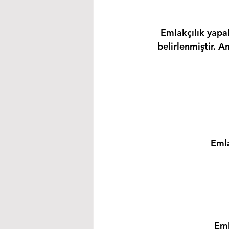
Emlakçılık yapab
belirlenmiştir. A
Emla
Eml