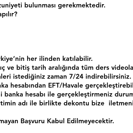
uniyeti bulunması gerekmektedir. 
pılır?
kiye’nin her ilinden katılabilir.
ç ve bitiş tarih aralığında tüm ders videola
mleri istediğiniz zaman 7/24 indirebilirsiniz.
a hesabından EFT/Havale gerçekleştirebili
 banka hesabı ile gerçekleştirmeniz duru
timin adı ile birlikte dekontu bize  iletmen
mayan Başvuru Kabul Edilmeyecektir.