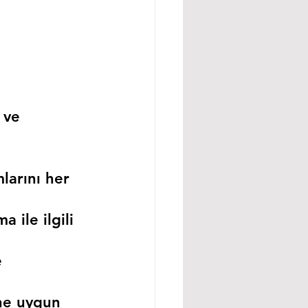
 ve 
larını her 
 ile ilgili 
 
ne uygun 