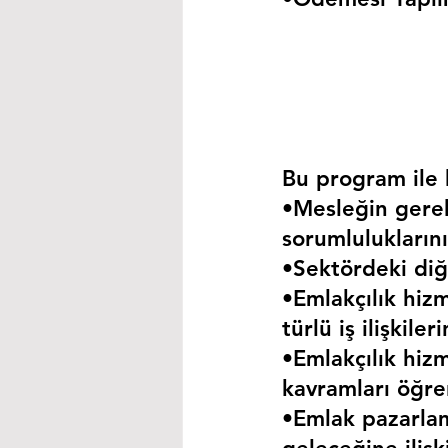
Bu program ile k
•Mesleğin gerekt
sorumluluklarını
•Sektördeki diğe
•Emlakçılık hizm
türlü iş ilişkil
•Emlakçılık hizm
kavramları öğre
•Emlak pazarla