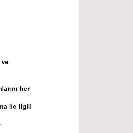
 ve 
larını her 
 ile ilgili 
 