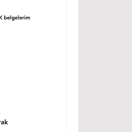
K belgelerim 
rak 