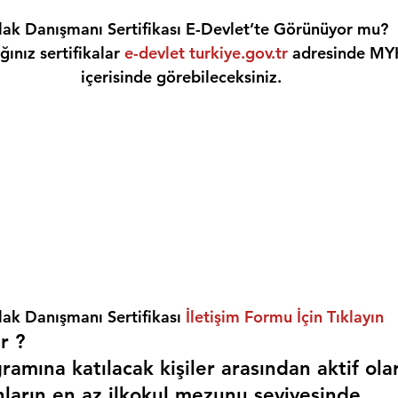
ak Danışmanı Sertifikası E-Devlet’te Görünüyor mu?
ınız sertifikalar 
e-devlet turkiye.gov.tr
 adresinde MY
içerisinde görebileceksiniz.
ak Danışmanı Sertifikası 
İletişim Formu İçin Tıklayın
r ? 
amına katılacak kişiler arasından aktif ola
nların en az ilkokul mezunu seviyesinde,