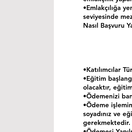
•Emlakçılığa yen
seviyesinde mez
Nasıl Başvuru Ya
•Katılımcılar Tür
•Eğitim başlangı
olacaktır, eğiti
•Ödemenizi bank
•Ödeme işlemini
soyadınız ve eği
gerekmektedir.
•Ödemesi Yapıl