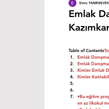
Emre TANRISEVE
Emlak Da
Kazımka
Table of Contents
To
Emlak Danışman
Emlak Danışman
Kimler Emlak Da
Kimler Katılabil
•Bu eğitim prog
en az ilkokul m