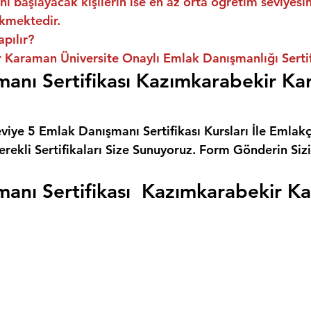
ni başlayacak kişilerin ise en az orta öğretim seviyes
kmektedir.
apılır?
 Karaman Üniversite Onaylı Emlak Danışmanlığı Sertif
anı Sertifikası Kazımkarabekir Ka
eviye 5 Emlak Danışmanı Sertifikası Kursları İle Emlakçı
rekli Sertifikaları Size Sunuyoruz. 
Form Gönderin Siz
anı Sertifikası  Kazımkarabekir K