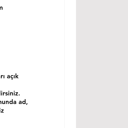
m 
rı açık 
rsiniz.
munda ad, 
iz 