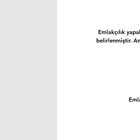
Emlakçılık yapab
belirlenmiştir. A
Emla