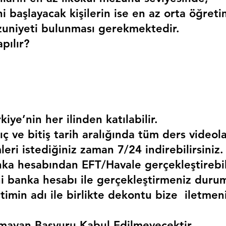
i başlayacak kişilerin ise en az orta öğreti
uniyeti bulunması gerekmektedir. 
pılır?
kiye’nin her ilinden katılabilir.
ç ve bitiş tarih aralığında tüm ders videola
mleri istediğiniz zaman 7/24 indirebilirsiniz.
a hesabından EFT/Havale gerçekleştirebili
 banka hesabı ile gerçekleştirmeniz duru
timin adı ile birlikte dekontu bize  iletmen
mayan Başvuru Kabul Edilmeyecektir.