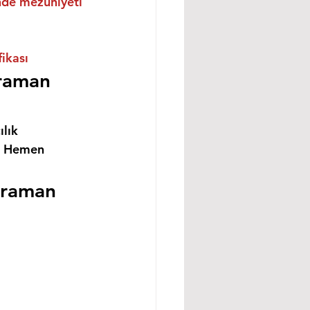
inde mezuniyeti 
ikası
raman 
lık 
i Hemen 
araman