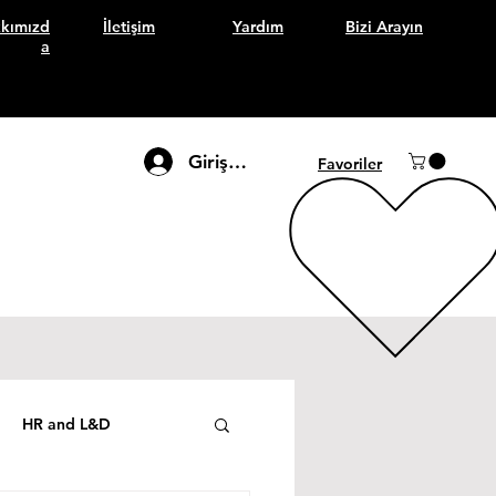
kımızd
İletişim
Yardım
Bizi Arayın
a
Giriş Yap
Favoriler
HR and L&D