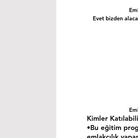
Eml
Evet bizden alacağ
Eml
Kimler Katılabili
•Bu eğitim progr
emlakçılık yapa