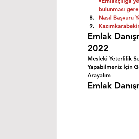
•Emlakçılığa ye
bulunması gere
Nasıl Başvuru Y
Kazımkarabekir
Emlak Danışm
2022
Mesleki Yeterlilik S
Yapabilmeniz İçin Ge
Arayalım
Emlak Danışm