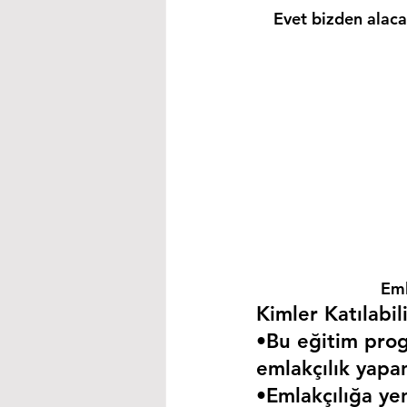
Evet bizden alacağ
Eml
Kimler Katılabili
•Bu eğitim progr
emlakçılık yapa
•Emlakçılığa yen