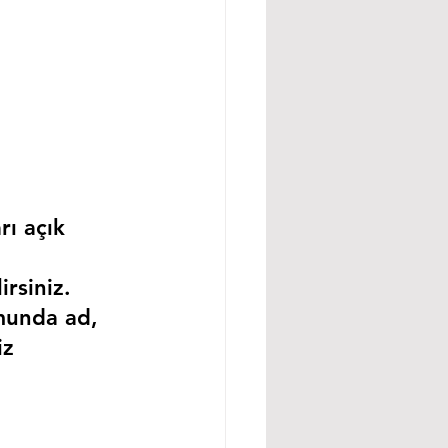
rı açık 
rsiniz.
munda ad, 
iz 