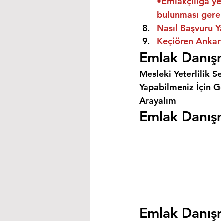
•Emlakçılığa ye
bulunması gere
Nasıl Başvuru Y
Keçiören Ankara
Emlak Danışm
Mesleki Yeterlilik S
Yapabilmeniz İçin Ge
Arayalım
Emlak Danışm
Emlak Danışm