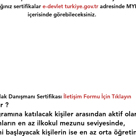
ınız sertifikalar 
e-devlet turkiye.gov.tr
 adresinde MY
içerisinde görebileceksiniz.
ak Danışmanı Sertifikası 
İletişim Formu İçin Tıklayın
r ? 
amına katılacak kişiler arasından aktif ola
nların en az ilkokul mezunu seviyesinde,
i başlayacak kişilerin ise en az orta öğreti