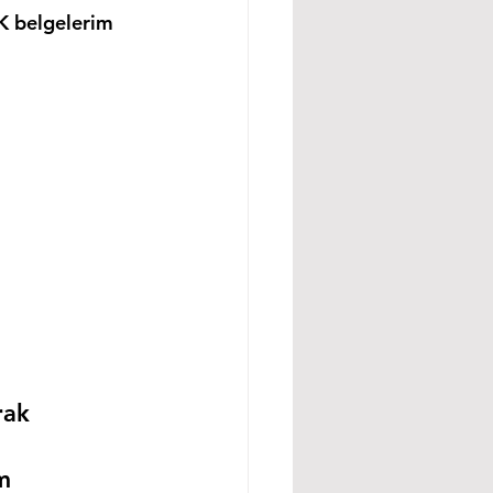
K belgelerim 
rak 
m 