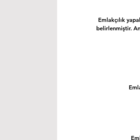
Emlakçılık yapab
belirlenmiştir. A
Emla
Eml