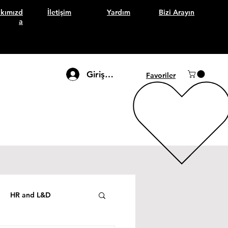
kımızd
İletişim
Yardım
Bizi Arayın
a
Giriş Yap
Favoriler
HR and L&D