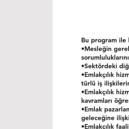
Bu program ile k
•Mesleğin gerekt
sorumluluklarını
•Sektördeki diğe
•Emlakçılık hizm
türlü iş ilişkil
•Emlakçılık hizm
kavramları öğre
•Emlak pazarla
geleceğine iliş
•Emlakçılık faa