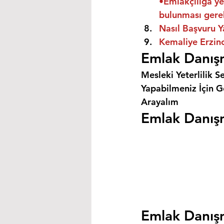
•Emlakçılığa ye
bulunması gere
Nasıl Başvuru Y
Kemaliye Erzinc
Emlak Danışm
Mesleki Yeterlilik S
Yapabilmeniz İçin Ge
Arayalım
Emlak Danışm
Emlak Danışm