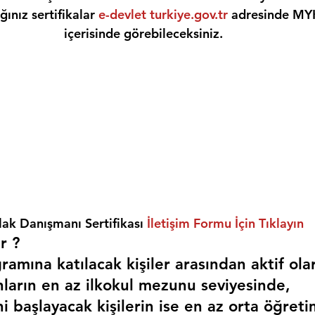
ınız sertifikalar 
e-devlet turkiye.gov.tr
 adresinde MY
içerisinde görebileceksiniz.
ak Danışmanı Sertifikası 
İletişim Formu İçin Tıklayın
r ? 
amına katılacak kişiler arasından aktif ola
nların en az ilkokul mezunu seviyesinde,
i başlayacak kişilerin ise en az orta öğreti