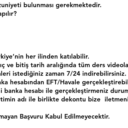
uniyeti bulunması gerekmektedir. 
pılır?
kiye’nin her ilinden katılabilir.
ç ve bitiş tarih aralığında tüm ders videola
mleri istediğiniz zaman 7/24 indirebilirsiniz.
a hesabından EFT/Havale gerçekleştirebili
 banka hesabı ile gerçekleştirmeniz duru
timin adı ile birlikte dekontu bize  iletmen
mayan Başvuru Kabul Edilmeyecektir.