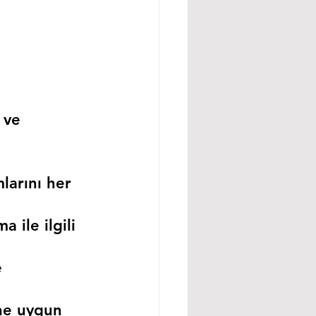
 ve 
larını her 
 ile ilgili 
 
ne uygun 