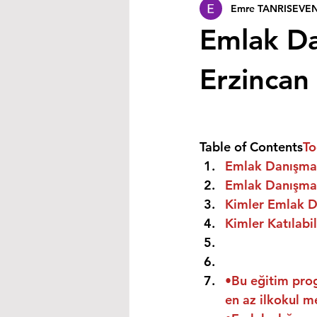
Emre TANRISEVE
Emlak Da
Erzincan
Table of Contents
To
Emlak Danışman
Emlak Danışmanı
Kimler Emlak Da
Kimler Katılabil
•Bu eğitim prog
en az ilkokul m