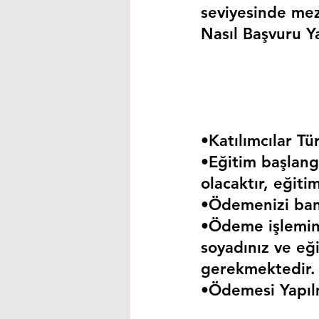
seviyesinde mez
Nasıl Başvuru Ya
•Katılımcılar Tür
•Eğitim başlangı
olacaktır, eğiti
•Ödemenizi bank
•Ödeme işlemini
soyadınız ve eği
gerekmektedir.
•Ödemesi Yapıl