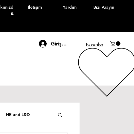
kımızd
İletişim
Yardım
Bizi Arayın
a
Giriş Yap
Favoriler
HR and L&D