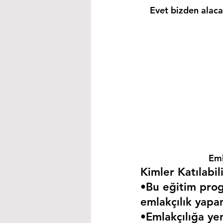
Evet bizden alacağ
Eml
Kimler Katılabili
•Bu eğitim progr
emlakçılık yapa
•Emlakçılığa yen