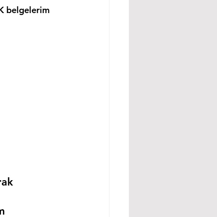
K belgelerim 
rak 
m 