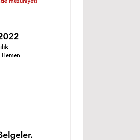
inde mezuniyeti 
 2022
lık 
i Hemen 
Belgeler.