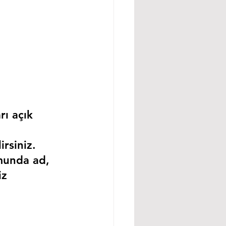
rı açık 
rsiniz.
munda ad, 
iz 