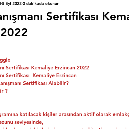
N
8 Eyl 2022
3 dakikada okunur
nışmanı Sertifikası Kema
 2022
ggle
ı Sertifikası Kemaliye Erzincan 2022
 Sertifikası  Kemaliye Erzincan
nışmanı Sertifikası Alabilir?
ir ?
ramına katılacak kişiler arasından aktif olarak emlakç
ezunu seviyesinde,