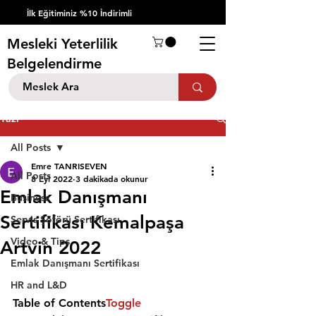
İlk Eğitiminiz %10 İndirimli
Mesleki Yeterlilik
Belgelendirme
Yazı
All Posts
Emre TANRISEVEN
All Posts
8 Eyl 2022
3 dakikada okunur
Emlak Danışmanı
Business
Sertifikası Kemalpaşa
Servis Şöförü Sertifikası
Video & Tips
Artvin 2022
Emlak Danışmanı Sertifikası
HR and L&D
Table of Contents
Toggle