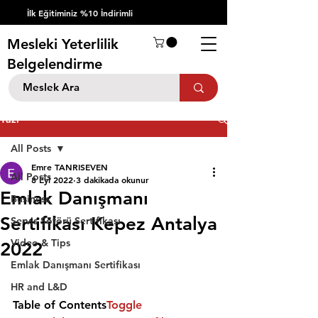
İlk Eğitiminiz %10 İndirimli
Mesleki Yeterlilik
Belgelendirme
Yazı
All Posts
Emre TANRISEVEN
All Posts
8 Eyl 2022
3 dakikada okunur
Emlak Danışmanı
Business
Sertifikası Kepez Antalya
Servis Şöförü Sertifikası
Video & Tips
2022
Emlak Danışmanı Sertifikası
HR and L&D
Table of Contents
Toggle