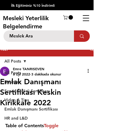
İlk Eğitiminiz %10 İndirimli
Mesleki Yeterlilik
Belgelendirme
Yazı
All Posts
Emre TANRISEVEN
All Posts
8 Eyl 2022
3 dakikada okunur
Emlak Danışmanı
Business
Sertifikası Keskin
Servis Şöförü Sertifikası
Video & Tips
Kırıkkale 2022
Emlak Danışmanı Sertifikası
HR and L&D
Table of Contents
Toggle