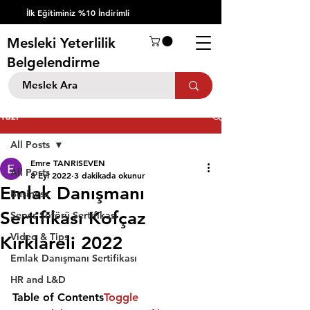
İlk Eğitiminiz %10 İndirimli
Mesleki Yeterlilik
Belgelendirme
Yazı
All Posts
Emre TANRISEVEN
All Posts
8 Eyl 2022
3 dakikada okunur
Emlak Danışmanı
Business
Sertifikası Kofçaz
Servis Şöförü Sertifikası
Video & Tips
Kırklareli 2022
Emlak Danışmanı Sertifikası
HR and L&D
Table of Contents
Toggle