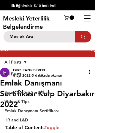
İlk Eğitiminiz %10 İndirimli
Mesleki Yeterlilik
Belgelendirme
Yazı
All Posts
Emre TANRISEVEN
All Posts
8 Eyl 2022
3 dakikada okunur
Emlak Danışmanı
Business
Sertifikası Kulp Diyarbakır
Servis Şöförü Sertifikası
Video & Tips
2022
Emlak Danışmanı Sertifikası
HR and L&D
Table of Contents
Toggle