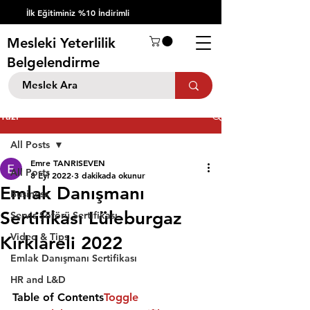
İlk Eğitiminiz %10 İndirimli
Mesleki Yeterlilik
Belgelendirme
Yazı
All Posts
Emre TANRISEVEN
All Posts
8 Eyl 2022
3 dakikada okunur
Emlak Danışmanı
Business
Sertifikası Lüleburgaz
Servis Şöförü Sertifikası
Video & Tips
Kırklareli 2022
Emlak Danışmanı Sertifikası
HR and L&D
Table of Contents
Toggle