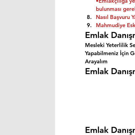
•Emlakçılığa ye
bulunması gere
Nasıl Başvuru Y
Mahmudiye Eskiş
Emlak Danışm
Mesleki Yeterlilik S
Yapabilmeniz İçin Ge
Arayalım
Emlak Danışm
Emlak Danışm