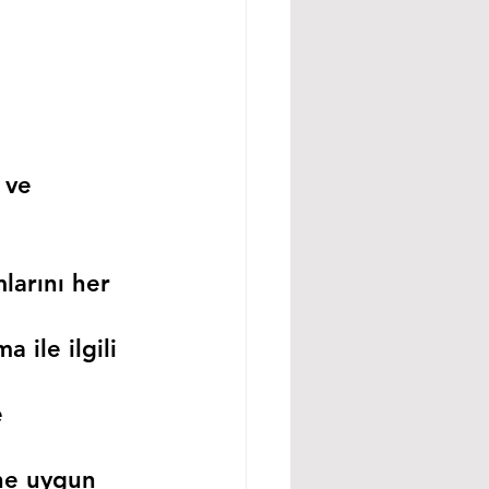
 ve 
larını her 
 ile ilgili 
 
ne uygun 