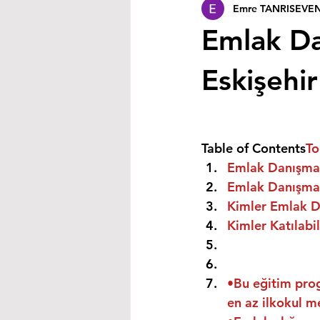
Emre TANRISEVE
Emlak Da
Eskişehi
Table of Contents
To
Emlak Danışman
Emlak Danışman
Kimler Emlak Da
Kimler Katılabil
•Bu eğitim prog
en az ilkokul m