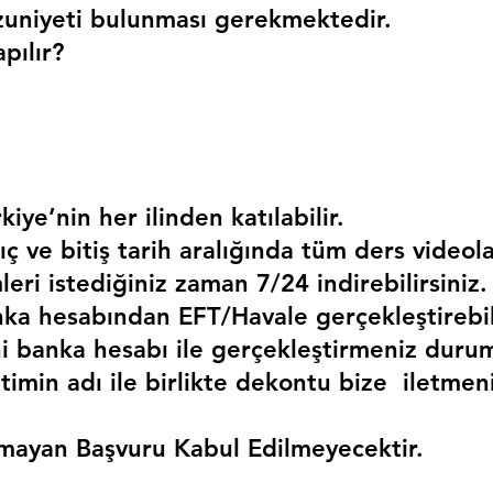
uniyeti bulunması gerekmektedir. 
pılır?
kiye’nin her ilinden katılabilir.
ç ve bitiş tarih aralığında tüm ders videola
mleri istediğiniz zaman 7/24 indirebilirsiniz.
a hesabından EFT/Havale gerçekleştirebili
 banka hesabı ile gerçekleştirmeniz duru
timin adı ile birlikte dekontu bize  iletmen
mayan Başvuru Kabul Edilmeyecektir.