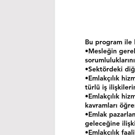
Bu program ile k
•Mesleğin gerekt
sorumluluklarını
•Sektördeki diğe
•Emlakçılık hizm
türlü iş ilişkil
•Emlakçılık hizm
kavramları öğre
•Emlak pazarla
geleceğine iliş
•Emlakçılık faa