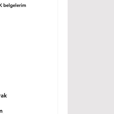
K belgelerim 
rak 
m 