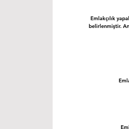
Emlakçılık yapab
belirlenmiştir. A
Emla
Eml