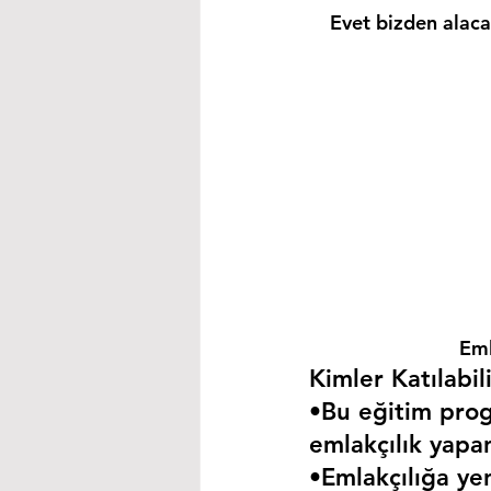
Evet bizden alacağ
Eml
Kimler Katılabili
•Bu eğitim progr
emlakçılık yapa
•Emlakçılığa yen