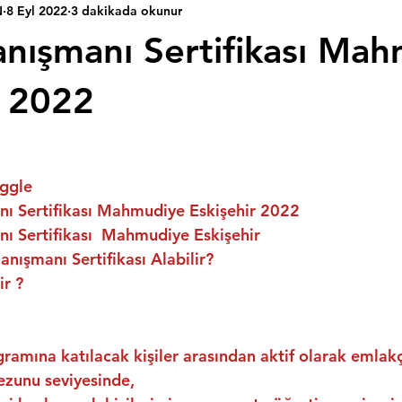
N
8 Eyl 2022
3 dakikada okunur
nışmanı Sertifikası Ma
r 2022
ggle
ı Sertifikası Mahmudiye Eskişehir 2022
ı Sertifikası  Mahmudiye Eskişehir
nışmanı Sertifikası Alabilir?
ir ?
ramına katılacak kişiler arasından aktif olarak emlakç
ezunu seviyesinde,