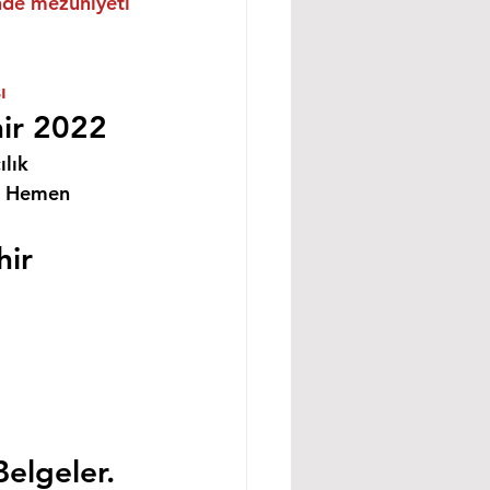
inde mezuniyeti 
ı
hir 2022
lık 
i Hemen 
hir
Belgeler.