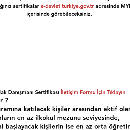
ınız sertifikalar 
e-devlet turkiye.gov.tr
 adresinde MY
içerisinde görebileceksiniz.
ak Danışmanı Sertifikası 
İletişim Formu İçin Tıklayın
r ? 
amına katılacak kişiler arasından aktif ola
nların en az ilkokul mezunu seviyesinde,
i başlayacak kişilerin ise en az orta öğreti