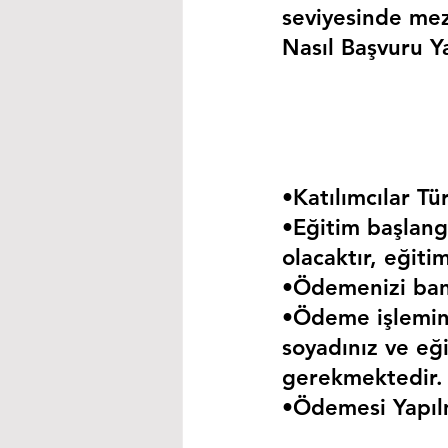
seviyesinde mez
Nasıl Başvuru Ya
•Katılımcılar Tür
•Eğitim başlangı
olacaktır, eğiti
•Ödemenizi bank
•Ödeme işlemini
soyadınız ve eği
gerekmektedir.
•Ödemesi Yapıl