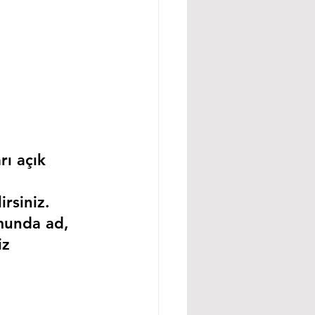
rı açık 
rsiniz.
munda ad, 
iz 