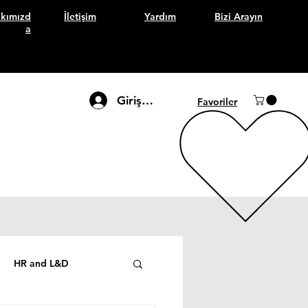
kımızd
İletişim
Yardım
Bizi Arayın
a
Giriş Yap
Favoriler
HR and L&D