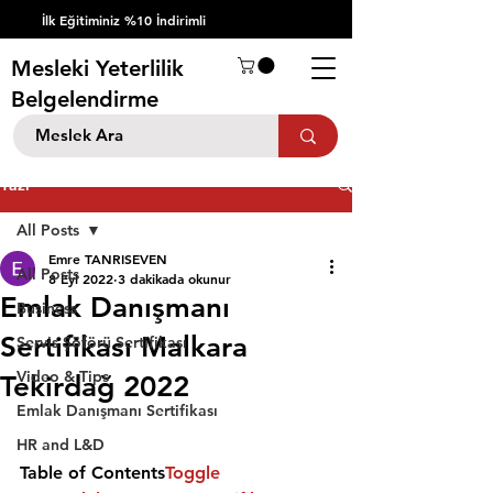
İlk Eğitiminiz %10 İndirimli
Mesleki Yeterlilik
Belgelendirme
Yazı
All Posts
Emre TANRISEVEN
All Posts
8 Eyl 2022
3 dakikada okunur
Emlak Danışmanı
Business
Sertifikası Malkara
Servis Şöförü Sertifikası
Video & Tips
Tekirdağ 2022
Emlak Danışmanı Sertifikası
HR and L&D
Table of Contents
Toggle