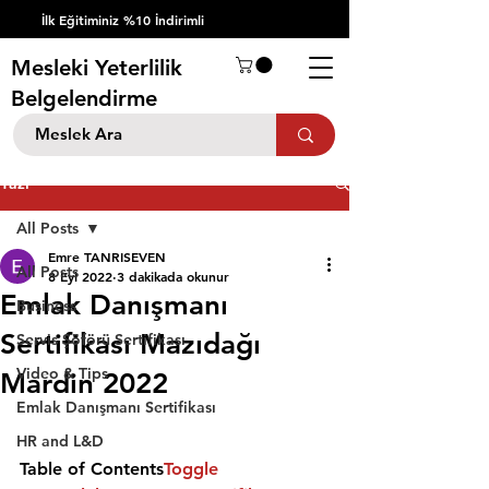
İlk Eğitiminiz %10 İndirimli
Mesleki Yeterlilik
Belgelendirme
Yazı
All Posts
Emre TANRISEVEN
All Posts
8 Eyl 2022
3 dakikada okunur
Emlak Danışmanı
Business
Sertifikası Mazıdağı
Servis Şöförü Sertifikası
Video & Tips
Mardin 2022
Emlak Danışmanı Sertifikası
HR and L&D
Table of Contents
Toggle