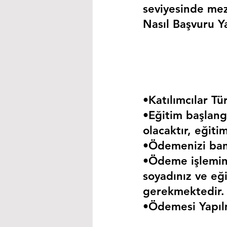
seviyesinde mez
Nasıl Başvuru Ya
•Katılımcılar Tür
•Eğitim başlangı
olacaktır, eğiti
•Ödemenizi bank
•Ödeme işlemini
soyadınız ve eği
gerekmektedir.
•Ödemesi Yapıl