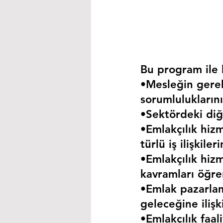
Bu program ile k
•Mesleğin gerekt
sorumluluklarını
•Sektördeki diğe
•Emlakçılık hizm
türlü iş ilişkil
•Emlakçılık hizm
kavramları öğre
•Emlak pazarla
geleceğine iliş
•Emlakçılık faa