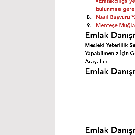
•Emlakçılığa ye
bulunması gere
Nasıl Başvuru Y
Menteşe Muğla Ü
Emlak Danış
Mesleki Yeterlilik S
Yapabilmeniz İçin Ge
Arayalım
Emlak Danışm
Emlak Danışm