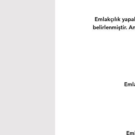
Emlakçılık yapab
belirlenmiştir. A
Emla
Eml