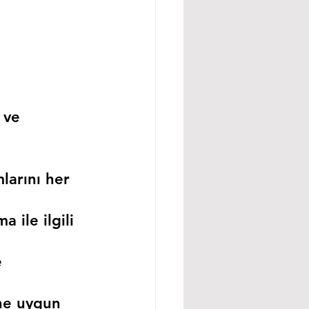
 ve 
larını her 
 ile ilgili 
 
ne uygun 