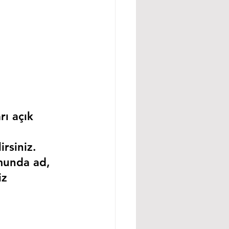
rı açık 
rsiniz.
munda ad, 
iz 