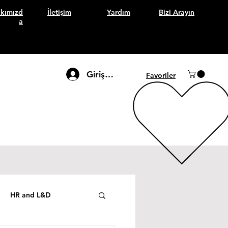
kımızd
İletişim
Yardım
Bizi Arayın
a
Giriş Yap
Favoriler
HR and L&D