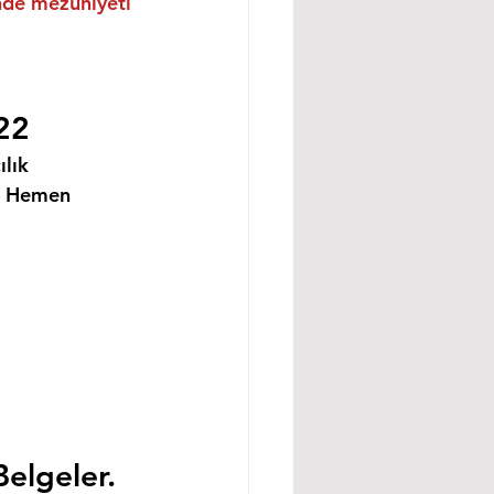
inde mezuniyeti 
22
lık 
i Hemen 
Belgeler.