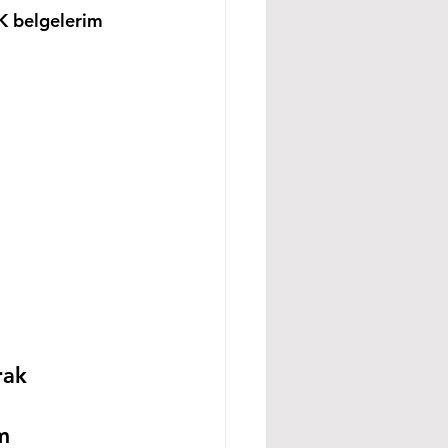
K belgelerim 
rak 
m 