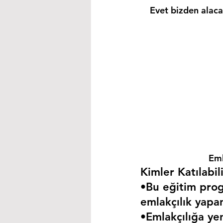
Evet bizden alacağ
Eml
Kimler Katılabili
•Bu eğitim progr
emlakçılık yapa
•Emlakçılığa yen