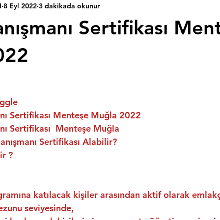
N
8 Eyl 2022
3 dakikada okunur
nışmanı Sertifikası Men
022
ggle
ı Sertifikası Menteşe Muğla 2022
ı Sertifikası  Menteşe Muğla
nışmanı Sertifikası Alabilir?
ir ?
ramına katılacak kişiler arasından aktif olarak emlakç
ezunu seviyesinde,