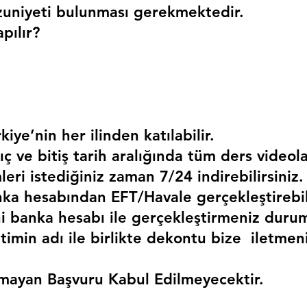
uniyeti bulunması gerekmektedir. 
pılır?
kiye’nin her ilinden katılabilir.
ç ve bitiş tarih aralığında tüm ders videola
mleri istediğiniz zaman 7/24 indirebilirsiniz.
a hesabından EFT/Havale gerçekleştirebili
 banka hesabı ile gerçekleştirmeniz duru
timin adı ile birlikte dekontu bize  iletmen
mayan Başvuru Kabul Edilmeyecektir.