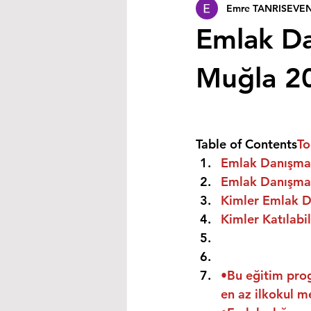
Emre TANRISEVE
Emlak Da
Muğla 2
Table of Contents
To
Emlak Danışman
Emlak Danışman
Kimler Emlak Da
Kimler Katılabil
•Bu eğitim prog
en az ilkokul m