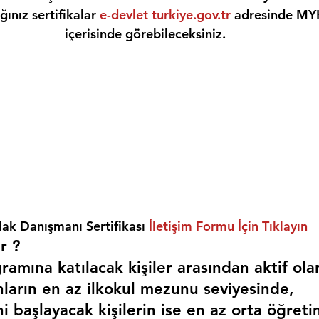
ınız sertifikalar 
e-devlet turkiye.gov.tr
 adresinde MY
içerisinde görebileceksiniz.
ak Danışmanı Sertifikası 
İletişim Formu İçin Tıklayın
r ? 
amına katılacak kişiler arasından aktif ola
nların en az ilkokul mezunu seviyesinde,
i başlayacak kişilerin ise en az orta öğreti