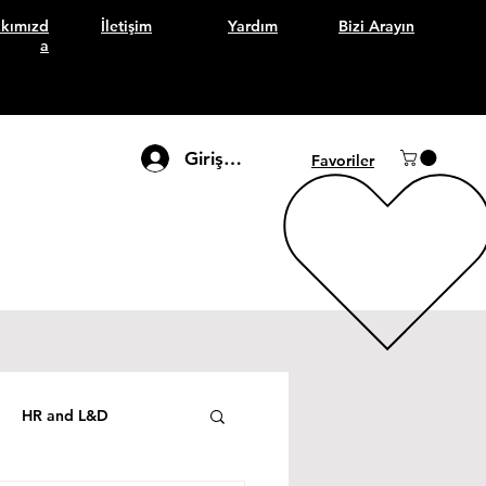
kımızd
İletişim
Yardım
Bizi Arayın
a
Giriş Yap
Favoriler
HR and L&D