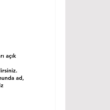
rı açık 
rsiniz.
munda ad, 
iz 