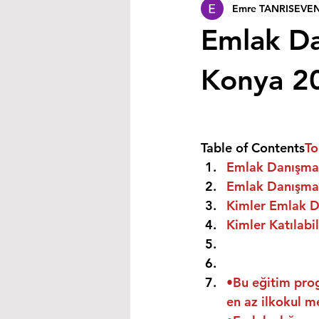
Emre TANRISEVE
Emlak Da
Konya 2
Table of Contents
To
Emlak Danışman
Emlak Danışman
Kimler Emlak Da
Kimler Katılabil
•Bu eğitim prog
en az ilkokul m