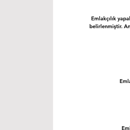
Emlakçılık yapab
belirlenmiştir. A
Emla
Eml