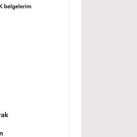
K belgelerim 
rak 
m 