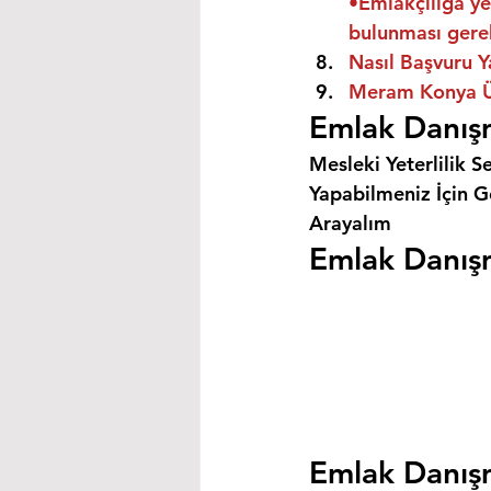
•Emlakçılığa ye
bulunması gere
Nasıl Başvuru Y
Meram Konya Ün
Emlak Danış
Mesleki Yeterlilik S
Yapabilmeniz İçin Ge
Arayalım
Emlak Danışm
Emlak Danışm