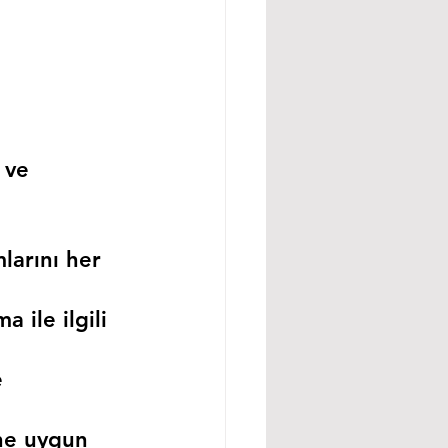
 ve 
larını her 
 ile ilgili 
 
ne uygun 