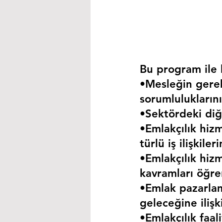
Bu program ile k
•Mesleğin gerekt
sorumluluklarını
•Sektördeki diğe
•Emlakçılık hizm
türlü iş ilişkil
•Emlakçılık hizm
kavramları öğre
•Emlak pazarla
geleceğine iliş
•Emlakçılık faa