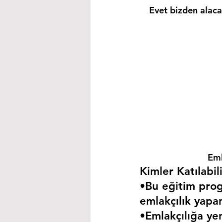
Evet bizden alacağ
Eml
Kimler Katılabili
•Bu eğitim progr
emlakçılık yapa
•Emlakçılığa yen