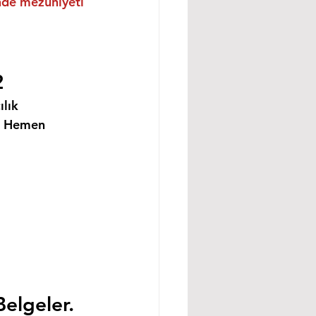
inde mezuniyeti 
2
lık 
i Hemen 
Belgeler.