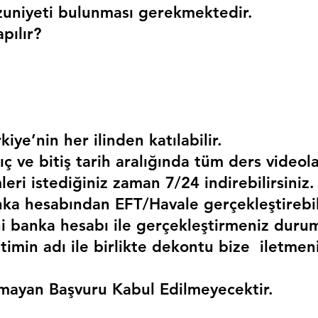
uniyeti bulunması gerekmektedir. 
pılır?
kiye’nin her ilinden katılabilir.
ç ve bitiş tarih aralığında tüm ders videola
mleri istediğiniz zaman 7/24 indirebilirsiniz.
a hesabından EFT/Havale gerçekleştirebili
 banka hesabı ile gerçekleştirmeniz duru
timin adı ile birlikte dekontu bize  iletmen
mayan Başvuru Kabul Edilmeyecektir.