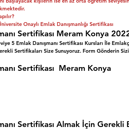
ni başlayacak kişilerin ise en az orta öğretim seviyes
kmektedir.
apılır?
iversite Onaylı Emlak Danışmanlığı Sertifikası
manı Sertifikası Meram Konya 202
eviye 5 Emlak Danışmanı Sertifikası Kursları İle Emlakçı
rekli Sertifikaları Size Sunuyoruz. 
Form Gönderin Siz
anı Sertifikası  Meram Konya
anı Sertifikası Almak İçin Gerekli 