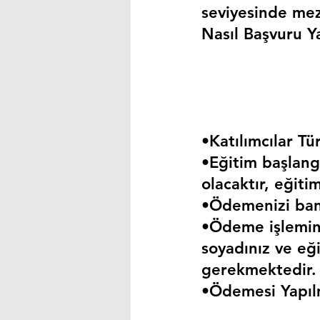
seviyesinde mez
Nasıl Başvuru Ya
•Katılımcılar Tür
•Eğitim başlangı
olacaktır, eğiti
•Ödemenizi bank
•Ödeme işlemini
soyadınız ve eği
gerekmektedir.
•Ödemesi Yapıl