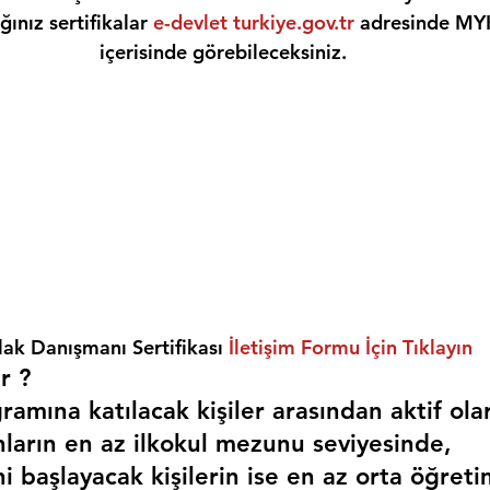
ınız sertifikalar 
e-devlet turkiye.gov.tr
 adresinde MY
içerisinde görebileceksiniz.
ak Danışmanı Sertifikası 
İletişim Formu İçin Tıklayın
r ? 
amına katılacak kişiler arasından aktif ola
nların en az ilkokul mezunu seviyesinde,
i başlayacak kişilerin ise en az orta öğreti