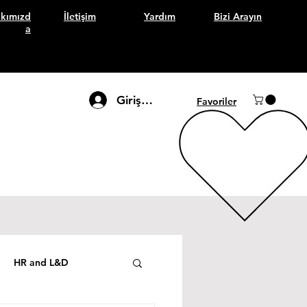
kımızd
İletişim
Yardım
Bizi Arayın
a
Giriş Yap
Favoriler
HR and L&D