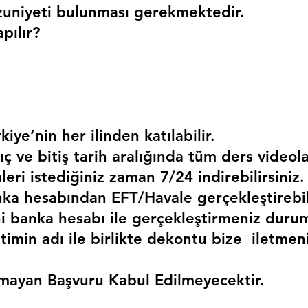
uniyeti bulunması gerekmektedir. 
pılır?
kiye’nin her ilinden katılabilir.
ç ve bitiş tarih aralığında tüm ders videola
mleri istediğiniz zaman 7/24 indirebilirsiniz.
a hesabından EFT/Havale gerçekleştirebili
 banka hesabı ile gerçekleştirmeniz duru
timin adı ile birlikte dekontu bize  iletmen
mayan Başvuru Kabul Edilmeyecektir.