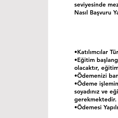
seviyesinde mez
Nasıl Başvuru Ya
•Katılımcılar Tür
•Eğitim başlangı
olacaktır, eğiti
•Ödemenizi bank
•Ödeme işlemini
soyadınız ve eği
gerekmektedir.
•Ödemesi Yapıl