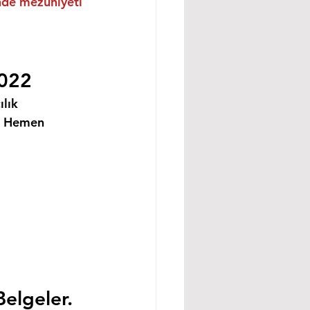
inde mezuniyeti 
2022
lık 
i Hemen 
Belgeler.