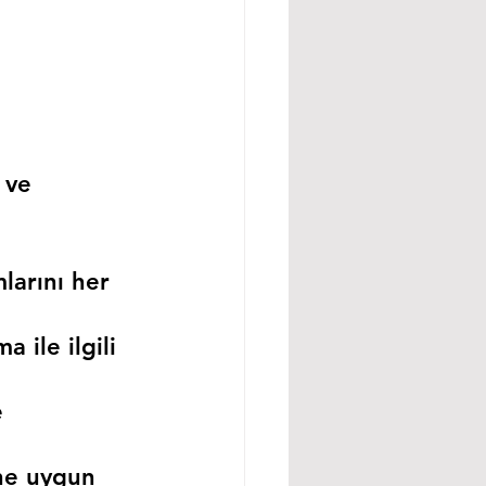
 ve 
larını her 
 ile ilgili 
 
ne uygun 