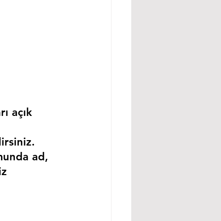
rı açık 
rsiniz.
munda ad, 
iz 