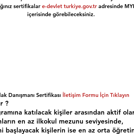
ınız sertifikalar 
e-devlet turkiye.gov.tr
 adresinde MY
içerisinde görebileceksiniz.
ak Danışmanı Sertifikası 
İletişim Formu İçin Tıklayın
r ? 
amına katılacak kişiler arasından aktif ola
nların en az ilkokul mezunu seviyesinde,
i başlayacak kişilerin ise en az orta öğreti