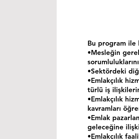
Bu program ile k
•Mesleğin gerekt
sorumluluklarını
•Sektördeki diğe
•Emlakçılık hizm
türlü iş ilişkil
•Emlakçılık hizm
kavramları öğre
•Emlak pazarla
geleceğine iliş
•Emlakçılık faa