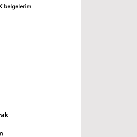
K belgelerim 
rak 
m 