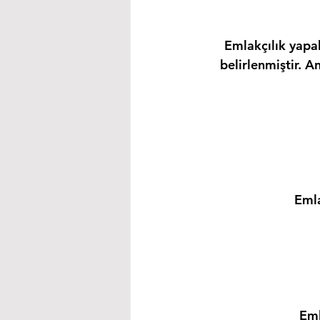
Emlakçılık yapab
belirlenmiştir. A
Emla
Eml