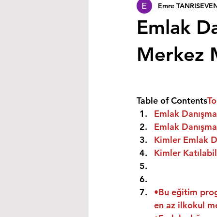
Emre TANRISEVE
Emlak Da
Merkez 
Table of Contents
To
Emlak Danışman
Emlak Danışman
Kimler Emlak Da
Kimler Katılabil
•Bu eğitim prog
en az ilkokul m