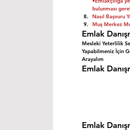
•Emlakçılığa ye
bulunması gere
Nasıl Başvuru Y
Muş Merkez Muş
Emlak Danış
Mesleki Yeterlilik S
Yapabilmeniz İçin Ge
Arayalım
Emlak Danışm
Emlak Danışm