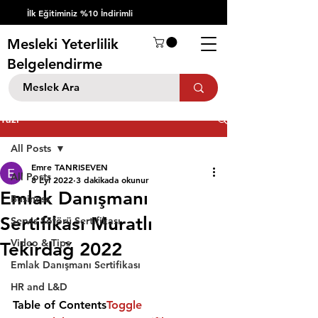
İlk Eğitiminiz %10 İndirimli
Mesleki Yeterlilik
Belgelendirme
Yazı
All Posts
Emre TANRISEVEN
All Posts
8 Eyl 2022
3 dakikada okunur
Emlak Danışmanı
Business
Sertifikası Muratlı
Servis Şöförü Sertifikası
Video & Tips
Tekirdağ 2022
Emlak Danışmanı Sertifikası
HR and L&D
Table of Contents
Toggle