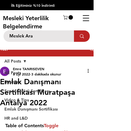
İlk Eğitiminiz %10 İndirimli
Mesleki Yeterlilik
Belgelendirme
Yazı
All Posts
Emre TANRISEVEN
All Posts
8 Eyl 2022
3 dakikada okunur
Emlak Danışmanı
Business
Sertifikası Muratpaşa
Servis Şöförü Sertifikası
Video & Tips
Antalya 2022
Emlak Danışmanı Sertifikası
HR and L&D
Table of Contents
Toggle