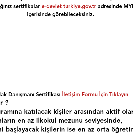
ınız sertifikalar 
e-devlet turkiye.gov.tr
 adresinde MY
içerisinde görebileceksiniz.
ak Danışmanı Sertifikası 
İletişim Formu İçin Tıklayın
r ? 
amına katılacak kişiler arasından aktif ola
nların en az ilkokul mezunu seviyesinde,
i başlayacak kişilerin ise en az orta öğreti