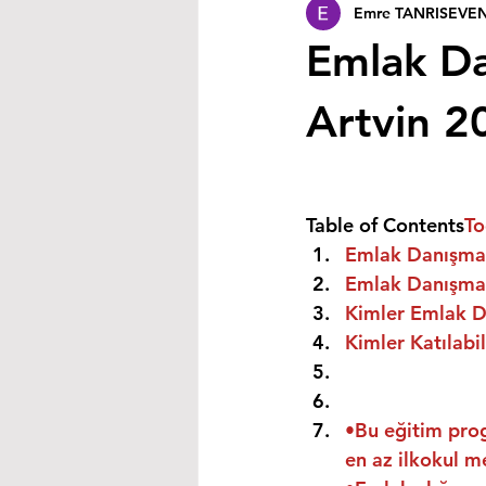
Emre TANRISEVE
Emlak Da
Artvin 2
Table of Contents
To
Emlak Danışman
Emlak Danışmanı
Kimler Emlak Da
Kimler Katılabil
•Bu eğitim prog
en az ilkokul m