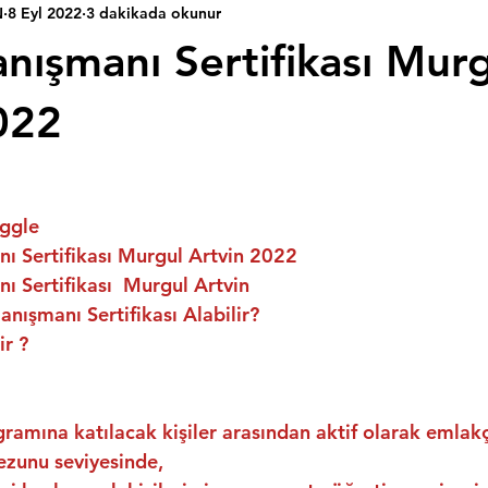
N
8 Eyl 2022
3 dakikada okunur
nışmanı Sertifikası Mur
022
ggle
ı Sertifikası Murgul Artvin 2022
 Sertifikası  Murgul Artvin
nışmanı Sertifikası Alabilir?
ir ?
ramına katılacak kişiler arasından aktif olarak emlakç
ezunu seviyesinde,