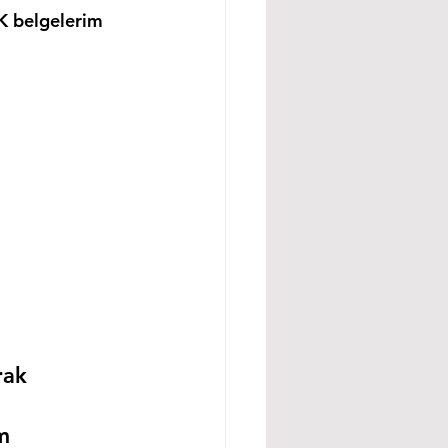
K belgelerim 
rak 
m 