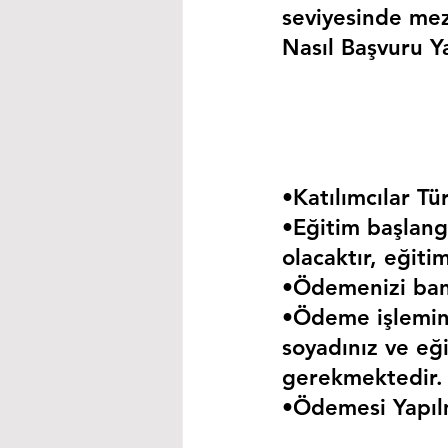
seviyesinde mez
Nasıl Başvuru Ya
•Katılımcılar Tür
•Eğitim başlangı
olacaktır, eğiti
•Ödemenizi bank
•Ödeme işlemini
soyadınız ve eği
gerekmektedir.
•Ödemesi Yapıl