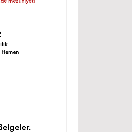
inde mezuniyeti 
2
lık 
i Hemen 
Belgeler.