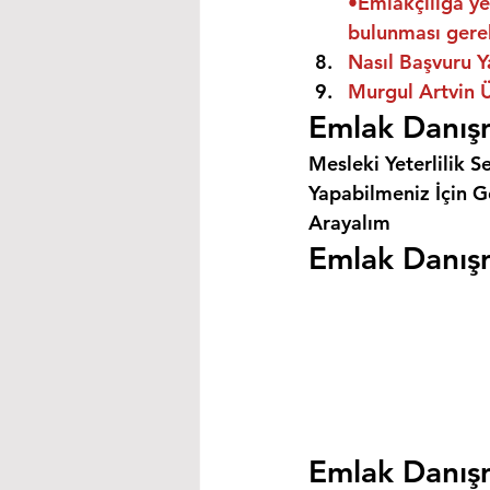
•Emlakçılığa ye
bulunması gere
Nasıl Başvuru Y
Murgul Artvin Ü
Emlak Danışm
Mesleki Yeterlilik S
Yapabilmeniz İçin Ge
Arayalım
Emlak Danışm
Emlak Danışm