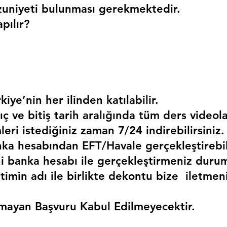
uniyeti bulunması gerekmektedir. 
pılır?
kiye’nin her ilinden katılabilir.
ç ve bitiş tarih aralığında tüm ders videola
mleri istediğiniz zaman 7/24 indirebilirsiniz.
a hesabından EFT/Havale gerçekleştirebili
 banka hesabı ile gerçekleştirmeniz duru
timin adı ile birlikte dekontu bize  iletmen
mayan Başvuru Kabul Edilmeyecektir.