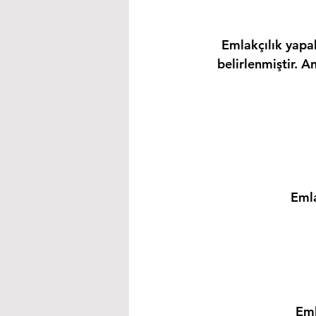
Emlakçılık yapab
belirlenmiştir. A
Emla
Eml