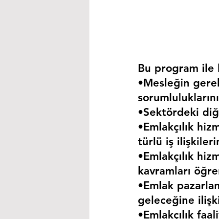
Bu program ile k
•Mesleğin gerekt
sorumluluklarını
•Sektördeki diğe
•Emlakçılık hizm
türlü iş ilişkil
•Emlakçılık hizm
kavramları öğre
•Emlak pazarla
geleceğine iliş
•Emlakçılık faa