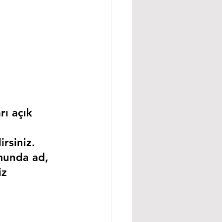
rı açık 
rsiniz.
munda ad, 
iz 