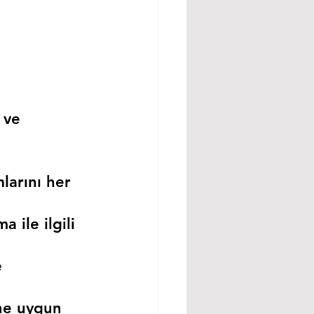
 ve 
larını her 
 ile ilgili 
 
ne uygun 