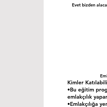
Evet bizden alacağ
Eml
Kimler Katılabili
•Bu eğitim progr
emlakçılık yapa
•Emlakçılığa yen