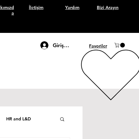
kımızd
İletişim
Yardım
Bizi Arayın
a
Giriş Yap
Favoriler
HR and L&D