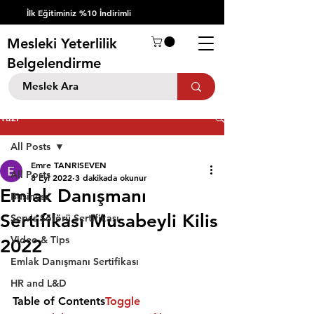
İlk Eğitiminiz %10 İndirimli
Mesleki Yeterlilik
Belgelendirme
Yazı
All Posts
Emre TANRISEVEN
All Posts
8 Eyl 2022
3 dakikada okunur
Emlak Danışmanı
Business
Sertifikası Musabeyli Kilis
Servis Şöförü Sertifikası
Video & Tips
2022
Emlak Danışmanı Sertifikası
HR and L&D
Table of Contents
Toggle