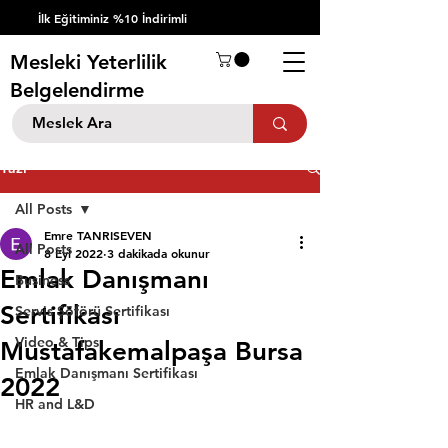
İlk Eğitiminiz %10 İndirimli
Mesleki Yeterlilik
Belgelendirme
Yazı
All Posts
Emre TANRISEVEN
All Posts
8 Eyl 2022
3 dakikada okunur
Emlak Danışmanı
Business
Sertifikası
Servis Şöförü Sertifikası
Video & Tips
Mustafakemalpaşa Bursa
Emlak Danışmanı Sertifikası
2022
HR and L&D