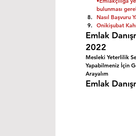
•Emlakçılığa ye
bulunması gere
Nasıl Başvuru Y
Onikişubat Kah
Emlak Danışm
2022
Mesleki Yeterlilik S
Yapabilmeniz İçin Ge
Arayalım
Emlak Danışm