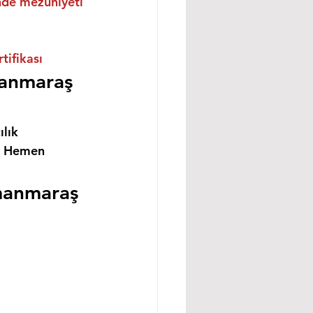
inde mezuniyeti 
ifikası
manmaraş 
lık 
i Hemen 
amanmaraş