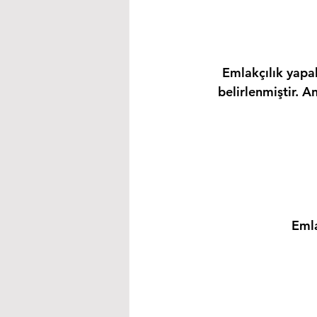
Emlakçılık yapab
belirlenmiştir. A
Emla