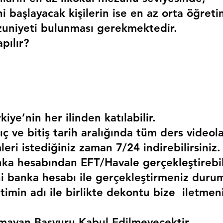
i başlayacak kişilerin ise en az orta öğreti
uniyeti bulunması gerekmektedir. 
pılır?
kiye’nin her ilinden katılabilir.
ç ve bitiş tarih aralığında tüm ders videola
mleri istediğiniz zaman 7/24 indirebilirsiniz.
a hesabından EFT/Havale gerçekleştirebili
 banka hesabı ile gerçekleştirmeniz duru
timin adı ile birlikte dekontu bize  iletmen
mayan Başvuru Kabul Edilmeyecektir.