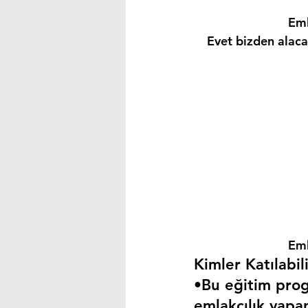
Eml
Evet bizden alacağ
Eml
Kimler Katılabili
•Bu eğitim progr
emlakçılık yapa