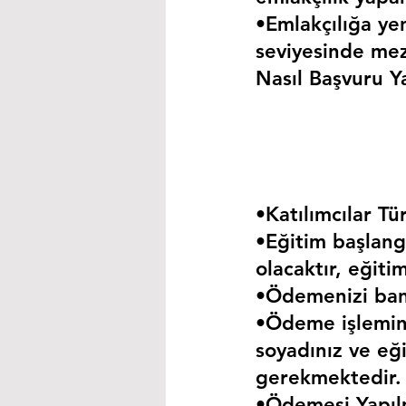
•Emlakçılığa yen
seviyesinde mez
Nasıl Başvuru Ya
•Katılımcılar Tür
•Eğitim başlangı
olacaktır, eğiti
•Ödemenizi bank
•Ödeme işlemini
soyadınız ve eği
gerekmektedir.
•Ödemesi Yapıl