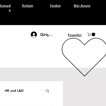
kımızd
İletişim
Yardım
Bizi Arayın
a
Giriş Yap
Favoriler
HR and L&D