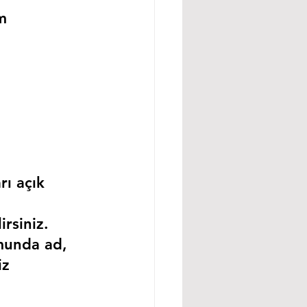
m 
rı açık 
rsiniz.
munda ad, 
iz 