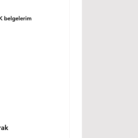
K belgelerim 
rak 