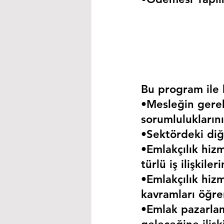
Bu program ile k
•Mesleğin gerekt
sorumluluklarını
•Sektördeki diğe
•Emlakçılık hizm
türlü iş ilişkil
•Emlakçılık hizm
kavramları öğre
•Emlak pazarla