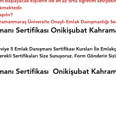
ni başlayacak kişilerin ise en az orta öğretim seviyes
kmektedir.
apılır?
ramanmaraş Üniversite Onaylı Emlak Danışmanlığı Sert
anı Sertifikası Onikişubat Kahra
eviye 5 Emlak Danışmanı Sertifikası Kursları İle Emlakçı
rekli Sertifikaları Size Sunuyoruz. 
Form Gönderin Siz
anı Sertifikası  Onikişubat Kahr