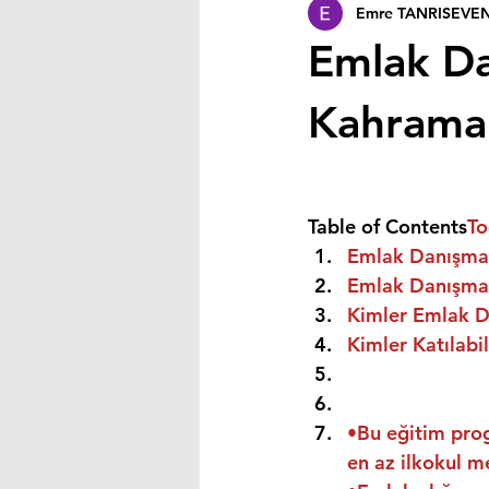
Emre TANRISEVE
Emlak Da
Kahrama
Table of Contents
To
Emlak Danışman
Emlak Danışman
Kimler Emlak Da
Kimler Katılabil
•Bu eğitim prog
en az ilkokul m