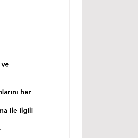
 ve 
larını her 
 ile ilgili 
 