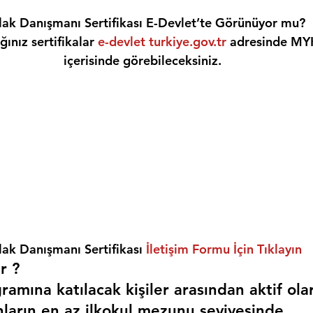
ak Danışmanı Sertifikası E-Devlet’te Görünüyor mu?
ınız sertifikalar 
e-devlet turkiye.gov.tr
 adresinde MY
içerisinde görebileceksiniz.
ak Danışmanı Sertifikası 
İletişim Formu İçin Tıklayın
r ? 
amına katılacak kişiler arasından aktif ola
nların en az ilkokul mezunu seviyesinde,