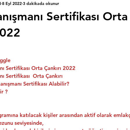
N
8 Eyl 2022
3 dakikada okunur
nışmanı Sertifikası Orta
2022
ggle
 Sertifikası Orta Çankırı 2022
 Sertifikası  Orta Çankırı
nışmanı Sertifikası Alabilir?
ir ?
ramına katılacak kişiler arasından aktif olarak emlakç
ezunu seviyesinde,