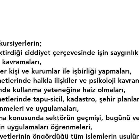
ursiyerlerin;
irdiği ciddiyet çerçevesinde işin saygınlık
 kavramaları,
r kişi ve kurumlar ile işbirliği yapmaları,
etlerinde halkla ilişkiler ve psikoloji kavram
erinde kullanma yeteneğine haiz olmaları,
etlerinde tapu-sicil, kadastro, şehir planlama
nmeleri ve uygulamaları,
ma konusunda sektörün geçmişi, bugünü ve
kin uygulamaları öğrenmeleri,
liyetlerinin öngördüğü tüm işlemlerin usulü