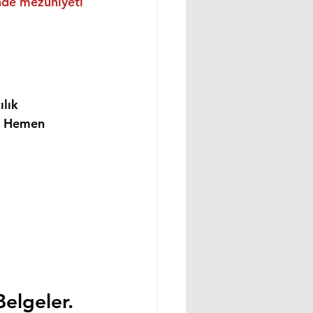
inde mezuniyeti 
lık 
i Hemen 
Belgeler.