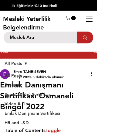
İlk Eğitiminiz %10 İndirimli
Mesleki Yeterlilik
Belgelendirme
Yazı
All Posts
Emre TANRISEVEN
All Posts
8 Eyl 2022
3 dakikada okunur
Emlak Danışmanı
Business
Sertifikası Osmaneli
Servis Şöförü Sertifikası
Video & Tips
Bingöl 2022
Emlak Danışmanı Sertifikası
HR and L&D
Table of Contents
Toggle