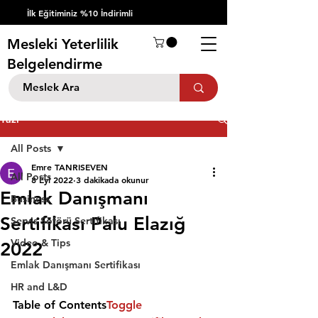
İlk Eğitiminiz %10 İndirimli
Mesleki Yeterlilik
Belgelendirme
Yazı
All Posts
Emre TANRISEVEN
All Posts
8 Eyl 2022
3 dakikada okunur
Emlak Danışmanı
Business
Sertifikası Palu Elazığ
Servis Şöförü Sertifikası
Video & Tips
2022
Emlak Danışmanı Sertifikası
HR and L&D
Table of Contents
Toggle