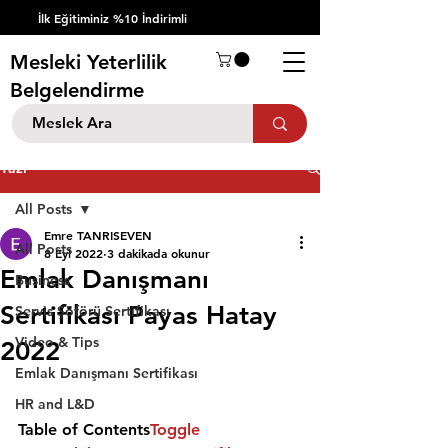
İlk Eğitiminiz %10 İndirimli
Mesleki Yeterlilik
Belgelendirme
Yazı
All Posts
Emre TANRISEVEN
All Posts
8 Eyl 2022
3 dakikada okunur
Emlak Danışmanı
Business
Sertifikası Payas Hatay
Servis Şöförü Sertifikası
Video & Tips
2022
Emlak Danışmanı Sertifikası
HR and L&D
Table of Contents
Toggle