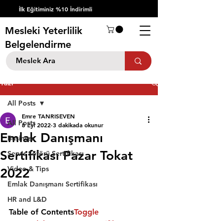
İlk Eğitiminiz %10 İndirimli
Mesleki Yeterlilik
Belgelendirme
Yazı
All Posts
Emre TANRISEVEN
All Posts
8 Eyl 2022
3 dakikada okunur
Emlak Danışmanı
Business
Sertifikası Pazar Tokat
Servis Şöförü Sertifikası
Video & Tips
2022
Emlak Danışmanı Sertifikası
HR and L&D
Table of Contents
Toggle