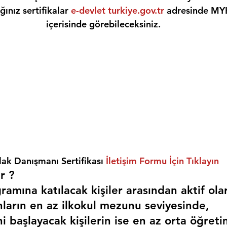
ınız sertifikalar 
e-devlet turkiye.gov.tr
 adresinde MY
içerisinde görebileceksiniz.
ak Danışmanı Sertifikası 
İletişim Formu İçin Tıklayın
r ? 
amına katılacak kişiler arasından aktif ola
nların en az ilkokul mezunu seviyesinde,
i başlayacak kişilerin ise en az orta öğreti