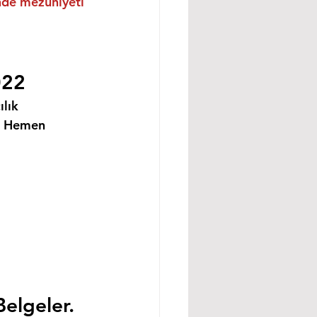
inde mezuniyeti 
022
lık 
i Hemen 
Belgeler.