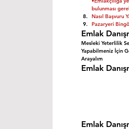
•Emlakçılığa ye
bulunması gere
Nasıl Başvuru Y
Pazaryeri Bingö
Emlak Danışm
Mesleki Yeterlilik S
Yapabilmeniz İçin Ge
Arayalım
Emlak Danışm
Emlak Danışm