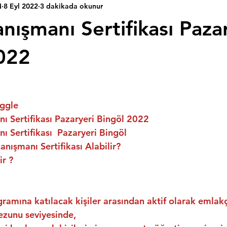
N
8 Eyl 2022
3 dakikada okunur
nışmanı Sertifikası Paza
022
ggle
 Sertifikası Pazaryeri Bingöl 2022
 Sertifikası  Pazaryeri Bingöl
nışmanı Sertifikası Alabilir?
ir ?
ramına katılacak kişiler arasından aktif olarak emlakç
ezunu seviyesinde,