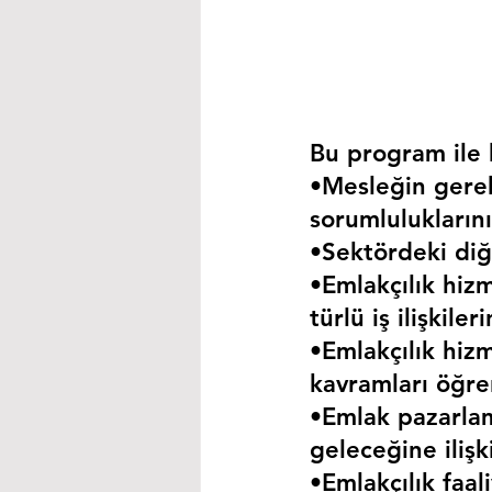
Bu program ile k
•Mesleğin gerekt
sorumluluklarını
•Sektördeki diğe
•Emlakçılık hizm
türlü iş ilişkil
•Emlakçılık hizm
kavramları öğre
•Emlak pazarla
geleceğine iliş
•Emlakçılık faa