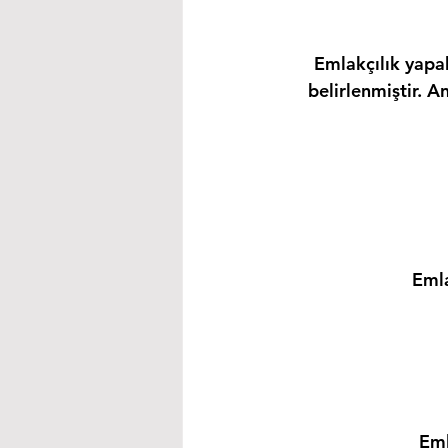
Emlakçılık yapab
belirlenmiştir. A
Emla
Eml