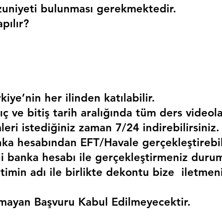
uniyeti bulunması gerekmektedir. 
pılır?
kiye’nin her ilinden katılabilir.
ç ve bitiş tarih aralığında tüm ders videola
mleri istediğiniz zaman 7/24 indirebilirsiniz.
a hesabından EFT/Havale gerçekleştirebili
 banka hesabı ile gerçekleştirmeniz duru
timin adı ile birlikte dekontu bize  iletmen
mayan Başvuru Kabul Edilmeyecektir.