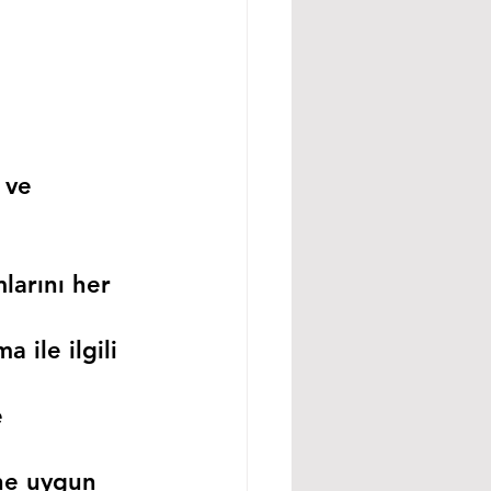
 ve 
larını her 
 ile ilgili 
 
ne uygun 