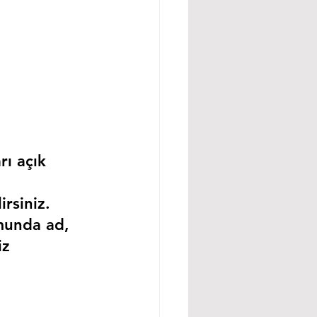
rı açık 
rsiniz.
munda ad, 
iz 