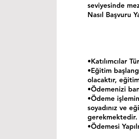
seviyesinde mez
Nasıl Başvuru Ya
•Katılımcılar Tür
•Eğitim başlangı
olacaktır, eğiti
•Ödemenizi bank
•Ödeme işlemini
soyadınız ve eği
gerekmektedir.
•Ödemesi Yapıl