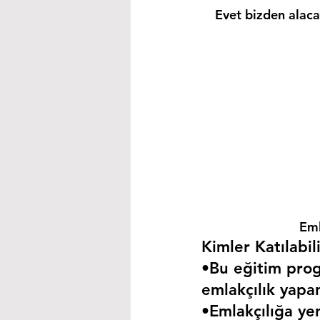
Evet bizden alacağ
Eml
Kimler Katılabili
•Bu eğitim progr
emlakçılık yapa
•Emlakçılığa yen