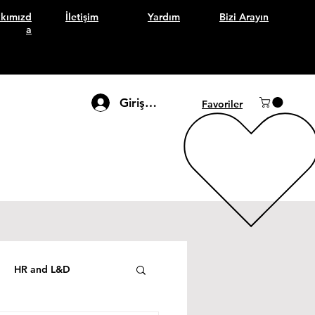
kımızd
İletişim
Yardım
Bizi Arayın
a
Giriş Yap
Favoriler
HR and L&D