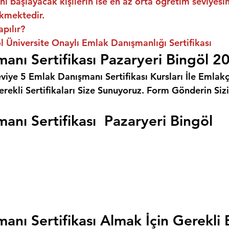
ni başlayacak kişilerin ise en az orta öğretim seviyes
kmektedir.
apılır?
l Üniversite Onaylı Emlak Danışmanlığı Sertifikası
anı Sertifikası Pazaryeri Bingöl 2
eviye 5 Emlak Danışmanı Sertifikası Kursları İle Emlakçı
rekli Sertifikaları Size Sunuyoruz. 
Form Gönderin Siz
anı Sertifikası  Pazaryeri Bingöl
anı Sertifikası Almak İçin Gerekli 