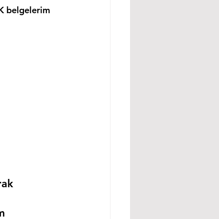
K belgelerim 
rak 
m 