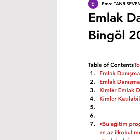
Emre TANRISEVE
Emlak Da
Bingöl 2
Table of Contents
To
Emlak Danışmanı
Emlak Danışmanı
Kimler Emlak Da
Kimler Katılabil
•Bu eğitim prog
en az ilkokul m