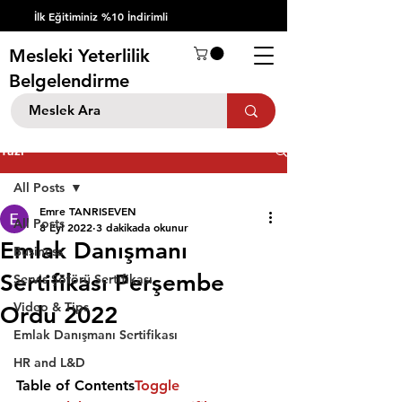
İlk Eğitiminiz %10 İndirimli
Mesleki Yeterlilik
Belgelendirme
Yazı
All Posts
Emre TANRISEVEN
All Posts
8 Eyl 2022
3 dakikada okunur
Emlak Danışmanı
Business
Sertifikası Perşembe
Servis Şöförü Sertifikası
Video & Tips
Ordu 2022
Emlak Danışmanı Sertifikası
HR and L&D
Table of Contents
Toggle