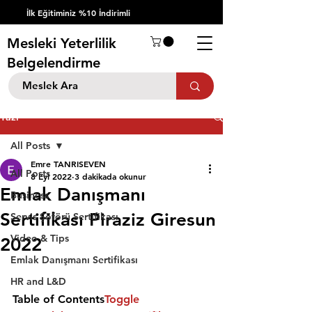
İlk Eğitiminiz %10 İndirimli
Mesleki Yeterlilik
Belgelendirme
Yazı
All Posts
Emre TANRISEVEN
All Posts
8 Eyl 2022
3 dakikada okunur
Emlak Danışmanı
Business
Sertifikası Piraziz Giresun
Servis Şöförü Sertifikası
Video & Tips
2022
Emlak Danışmanı Sertifikası
HR and L&D
Table of Contents
Toggle