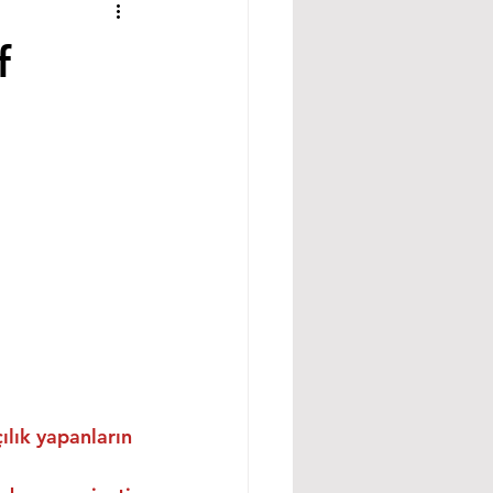
f
ılık yapanların 