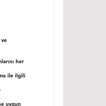
 ve 
larını her 
 ile ilgili 
 
ne uygun 