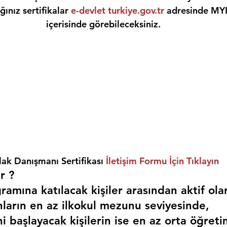
ınız sertifikalar 
e-devlet turkiye.gov.tr
 adresinde MY
içerisinde görebileceksiniz.
ak Danışmanı Sertifikası 
İletişim Formu İçin Tıklayın
r ? 
amına katılacak kişiler arasından aktif ola
nların en az ilkokul mezunu seviyesinde,
i başlayacak kişilerin ise en az orta öğreti