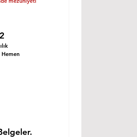
inde mezuniyeti 
22
lık 
i Hemen 
Belgeler.