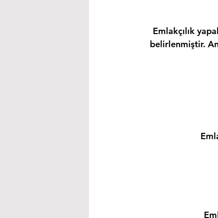
Emlakçılık yapab
belirlenmiştir. A
Emla
Eml