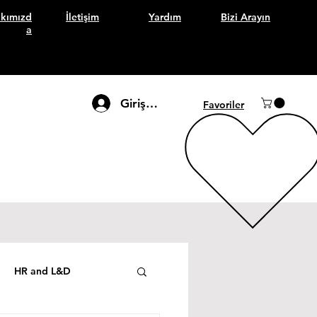
kımızd
İletişim
Yardım
Bizi Arayın
a
Giriş Yap
Favoriler
HR and L&D