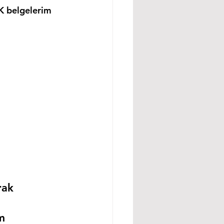
K belgelerim 
rak 
m 