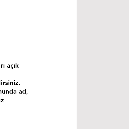
rı açık 
rsiniz.
munda ad, 
iz 