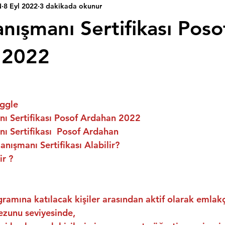
N
8 Eyl 2022
3 dakikada okunur
nışmanı Sertifikası Poso
 2022
ggle
ı Sertifikası Posof Ardahan 2022
ı Sertifikası  Posof Ardahan
nışmanı Sertifikası Alabilir?
ir ?
ramına katılacak kişiler arasından aktif olarak emlakç
ezunu seviyesinde,