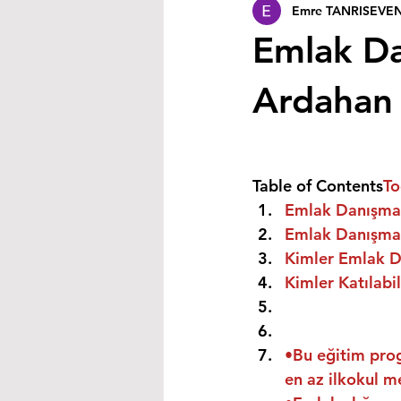
Emre TANRISEVE
Emlak Da
Ardahan
Table of Contents
To
Emlak Danışman
Emlak Danışman
Kimler Emlak Da
Kimler Katılabil
•Bu eğitim prog
en az ilkokul m