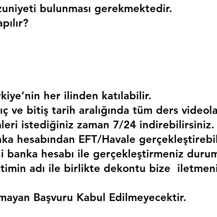
uniyeti bulunması gerekmektedir. 
pılır?
kiye’nin her ilinden katılabilir.
ç ve bitiş tarih aralığında tüm ders videola
mleri istediğiniz zaman 7/24 indirebilirsiniz.
a hesabından EFT/Havale gerçekleştirebili
 banka hesabı ile gerçekleştirmeniz duru
timin adı ile birlikte dekontu bize  iletmen
mayan Başvuru Kabul Edilmeyecektir.