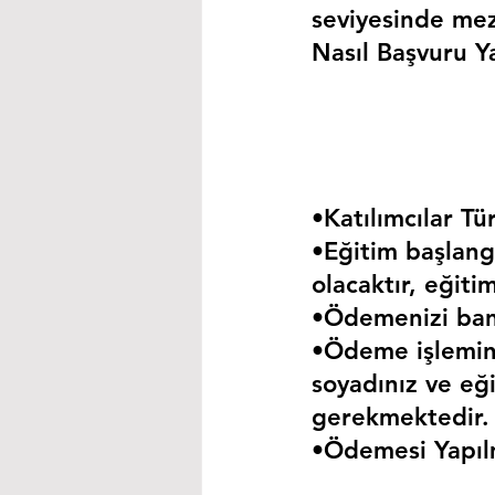
seviyesinde mez
Nasıl Başvuru Ya
•Katılımcılar Tür
•Eğitim başlangı
olacaktır, eğiti
•Ödemenizi bank
•Ödeme işlemini
soyadınız ve eği
gerekmektedir.
•Ödemesi Yapıl