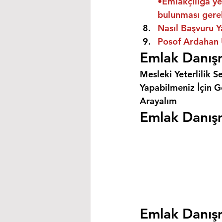
•Emlakçılığa ye
bulunması gere
Nasıl Başvuru Y
Posof Ardahan Ü
Emlak Danışm
Mesleki Yeterlilik S
Yapabilmeniz İçin Ge
Arayalım
Emlak Danışm
Emlak Danışm