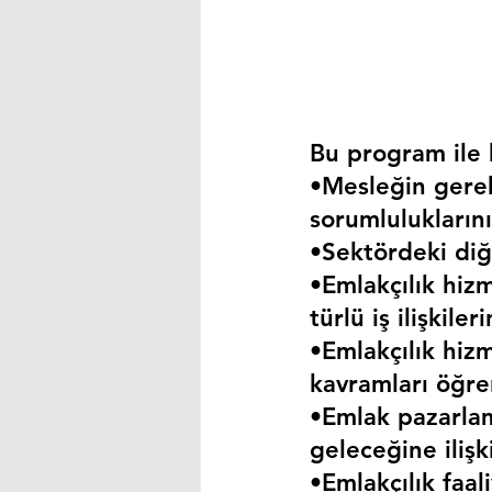
Bu program ile k
•Mesleğin gerekt
sorumluluklarını
•Sektördeki diğe
•Emlakçılık hizm
türlü iş ilişkil
•Emlakçılık hizm
kavramları öğre
•Emlak pazarla
geleceğine iliş
•Emlakçılık faa