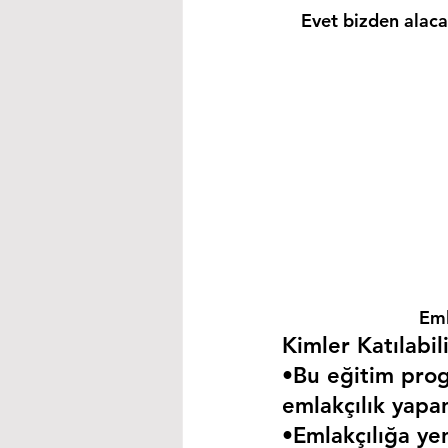
Evet bizden alacağ
Eml
Kimler Katılabili
•Bu eğitim progr
emlakçılık yapa
•Emlakçılığa yen