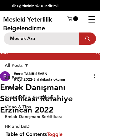
İlk Eğitiminiz %10 İndirimli
Mesleki Yeterlilik
Belgelendirme
Yazı
All Posts
Emre TANRISEVEN
All Posts
8 Eyl 2022
3 dakikada okunur
Emlak Danışmanı
Business
Sertifikası Refahiye
Servis Şöförü Sertifikası
Video & Tips
Erzincan 2022
Emlak Danışmanı Sertifikası
HR and L&D
Table of Contents
Toggle