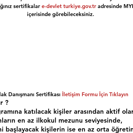
ınız sertifikalar 
e-devlet turkiye.gov.tr
 adresinde MY
içerisinde görebileceksiniz.
ak Danışmanı Sertifikası 
İletişim Formu İçin Tıklayın
r ? 
amına katılacak kişiler arasından aktif ola
nların en az ilkokul mezunu seviyesinde,
i başlayacak kişilerin ise en az orta öğreti