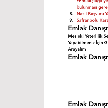
•Emlakçılığa ye
bulunması gere
Nasıl Başvuru Y
Safranbolu Kara
Emlak Danışm
Mesleki Yeterlilik S
Yapabilmeniz İçin Ge
Arayalım
Emlak Danışm
Emlak Danışm