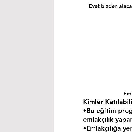
Evet bizden alacağ
Eml
Kimler Katılabili
•Bu eğitim progr
emlakçılık yapa
•Emlakçılığa yen