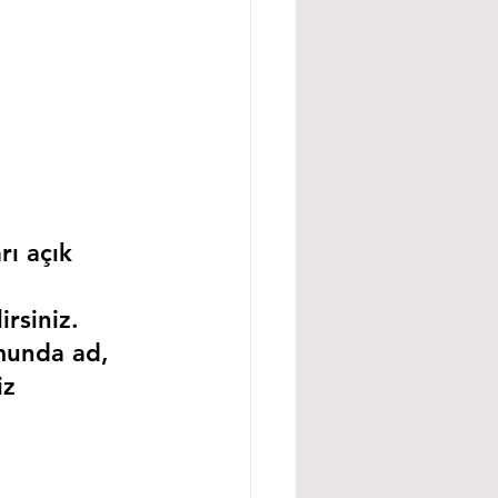
rı açık 
rsiniz.
munda ad, 
iz 