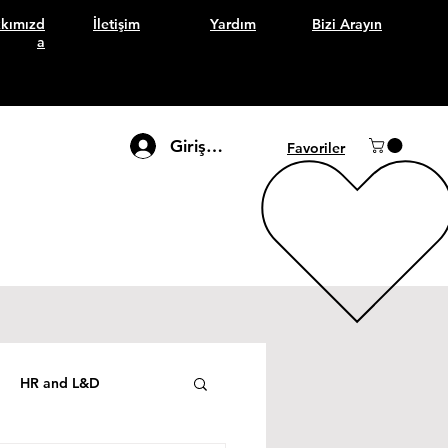
kımızd
İletişim
Yardım
Bizi Arayın
a
Giriş Yap
Favoriler
HR and L&D