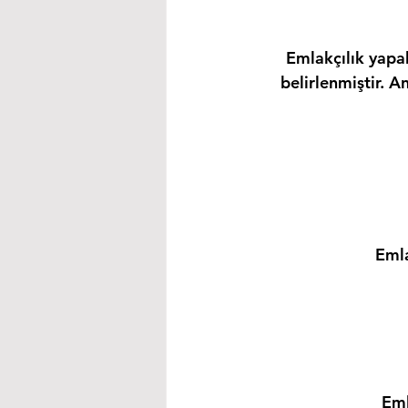
Emlakçılık yapab
belirlenmiştir. A
Emla
Eml