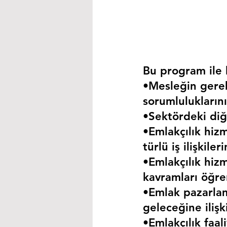
Bu program ile k
•Mesleğin gerekt
sorumluluklarını
•Sektördeki diğe
•Emlakçılık hizm
türlü iş ilişkil
•Emlakçılık hizm
kavramları öğre
•Emlak pazarla
geleceğine iliş
•Emlakçılık faa