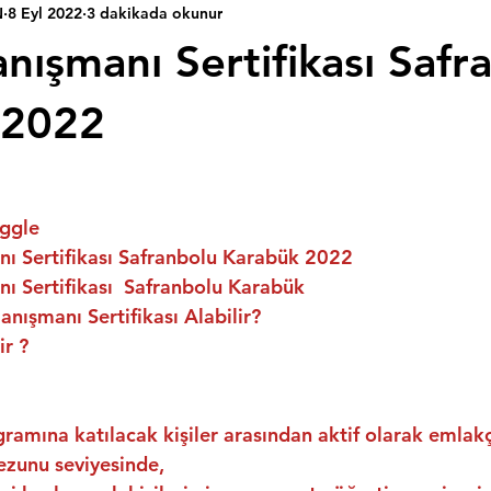
N
8 Eyl 2022
3 dakikada okunur
nışmanı Sertifikası Safr
 2022
ggle
ı Sertifikası Safranbolu Karabük 2022
ı Sertifikası  Safranbolu Karabük
nışmanı Sertifikası Alabilir?
ir ?
ramına katılacak kişiler arasından aktif olarak emlakç
ezunu seviyesinde,