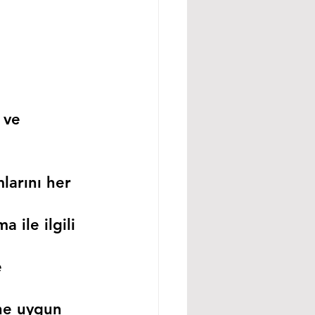
 ve 
larını her 
 ile ilgili 
 
ne uygun 