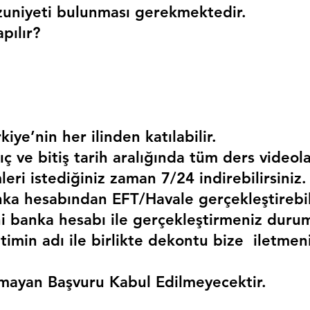
uniyeti bulunması gerekmektedir. 
pılır?
kiye’nin her ilinden katılabilir.
ç ve bitiş tarih aralığında tüm ders videola
mleri istediğiniz zaman 7/24 indirebilirsiniz.
a hesabından EFT/Havale gerçekleştirebili
 banka hesabı ile gerçekleştirmeniz duru
timin adı ile birlikte dekontu bize  iletmen
mayan Başvuru Kabul Edilmeyecektir.