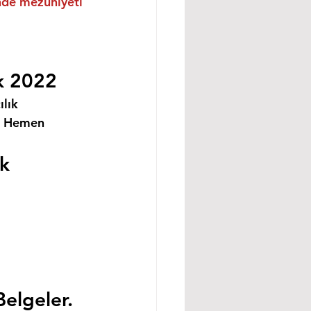
inde mezuniyeti 
ük 2022
lık 
i Hemen 
ük
Belgeler.