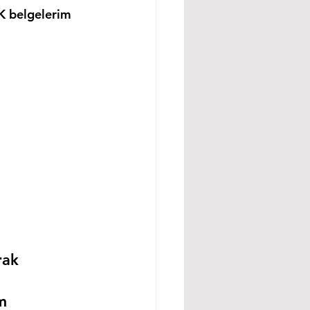
K belgelerim 
rak 
m 