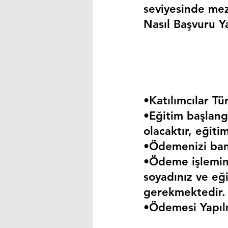
seviyesinde mez
Nasıl Başvuru Ya
•Katılımcılar Tür
•Eğitim başlangı
olacaktır, eğiti
•Ödemenizi bank
•Ödeme işlemini
soyadınız ve eği
gerekmektedir.
•Ödemesi Yapıl