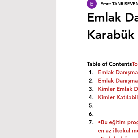
Emre TANRISEVE
Emlak Da
Karabük
Table of Contents
To
Emlak Danışman
Emlak Danışman
Kimler Emlak Da
Kimler Katılabil
•Bu eğitim prog
en az ilkokul m