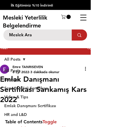
İlk Eğitiminiz %10 İndirimli
Mesleki Yeterlilik
Belgelendirme
Yazı
All Posts
Emre TANRISEVEN
All Posts
8 Eyl 2022
3 dakikada okunur
Emlak Danışmanı
Business
Sertifikası Sarıkamış Kars
Servis Şöförü Sertifikası
Video & Tips
2022
Emlak Danışmanı Sertifikası
HR and L&D
Table of Contents
Toggle