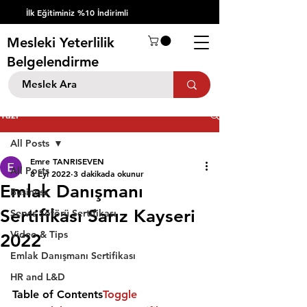
İlk Eğitiminiz %10 İndirimli
Mesleki Yeterlilik
Belgelendirme
Yazı
All Posts
Emre TANRISEVEN
All Posts
8 Eyl 2022
3 dakikada okunur
Emlak Danışmanı
Business
Sertifikası Sarız Kayseri
Servis Şöförü Sertifikası
Video & Tips
2022
Emlak Danışmanı Sertifikası
HR and L&D
Table of Contents
Toggle