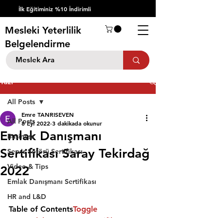
İlk Eğitiminiz %10 İndirimli
Mesleki Yeterlilik
Belgelendirme
Yazı
All Posts
Emre TANRISEVEN
All Posts
8 Eyl 2022
3 dakikada okunur
Emlak Danışmanı
Business
Sertifikası Saray Tekirdağ
Servis Şöförü Sertifikası
Video & Tips
2022
Emlak Danışmanı Sertifikası
HR and L&D
Table of Contents
Toggle