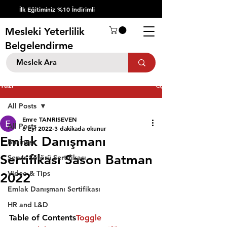
İlk Eğitiminiz %10 İndirimli
Mesleki Yeterlilik
Belgelendirme
Yazı
All Posts
Emre TANRISEVEN
All Posts
8 Eyl 2022
3 dakikada okunur
Emlak Danışmanı
Business
Sertifikası Sason Batman
Servis Şöförü Sertifikası
Video & Tips
2022
Emlak Danışmanı Sertifikası
HR and L&D
Table of Contents
Toggle