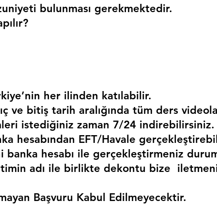
uniyeti bulunması gerekmektedir. 
pılır?
kiye’nin her ilinden katılabilir.
ç ve bitiş tarih aralığında tüm ders videola
mleri istediğiniz zaman 7/24 indirebilirsiniz.
a hesabından EFT/Havale gerçekleştirebili
 banka hesabı ile gerçekleştirmeniz duru
timin adı ile birlikte dekontu bize  iletmen
mayan Başvuru Kabul Edilmeyecektir.