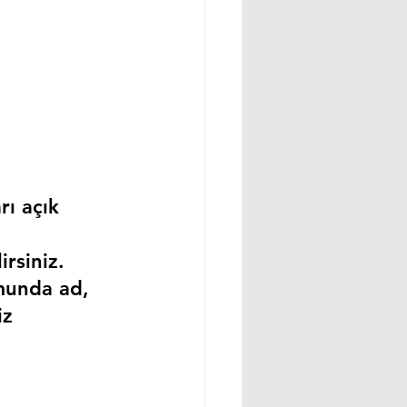
rı açık 
rsiniz.
munda ad, 
iz 