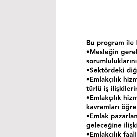
Bu program ile k
•Mesleğin gerekt
sorumluluklarını
•Sektördeki diğe
•Emlakçılık hizm
türlü iş ilişkil
•Emlakçılık hizm
kavramları öğre
•Emlak pazarla
geleceğine iliş
•Emlakçılık faa