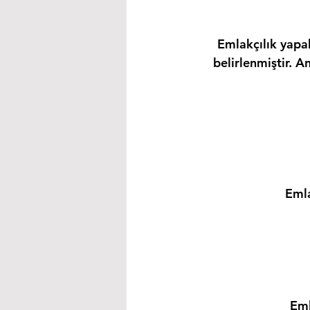
Emlakçılık yapab
belirlenmiştir. A
Emla
Eml