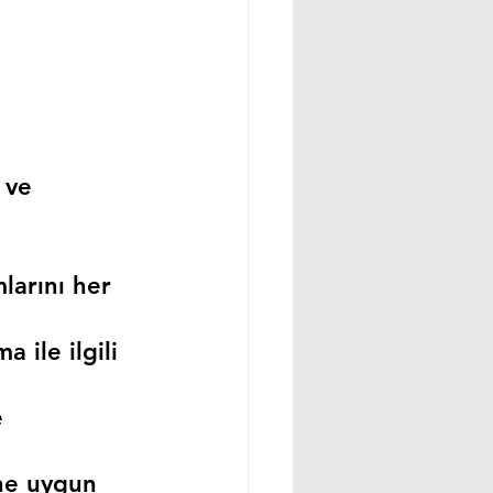
 ve 
larını her 
 ile ilgili 
 
ne uygun 