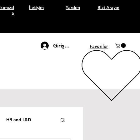
kımızd
İletişim
Yardım
Bizi Arayın
a
Giriş Yap
Favoriler
HR and L&D