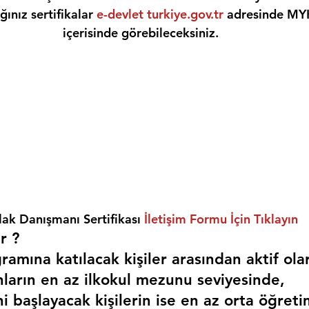
ınız sertifikalar 
e-devlet turkiye.gov.tr
 adresinde MY
içerisinde görebileceksiniz.
ak Danışmanı Sertifikası 
İletişim Formu İçin Tıklayın
r ? 
amına katılacak kişiler arasından aktif ola
nların en az ilkokul mezunu seviyesinde,
i başlayacak kişilerin ise en az orta öğreti