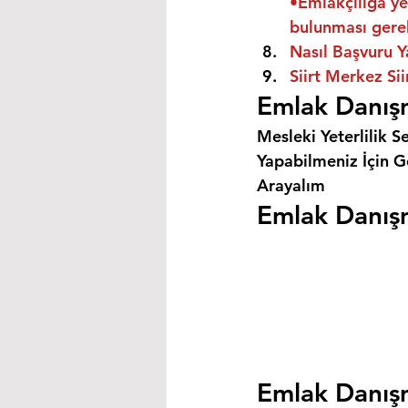
•Emlakçılığa ye
bulunması gere
Nasıl Başvuru Y
Siirt Merkez Si
Emlak Danışm
Mesleki Yeterlilik S
Yapabilmeniz İçin Ge
Arayalım
Emlak Danışma
Emlak Danışm