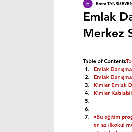
Emre TANRISEVE
Emlak Dan
Merkez S
Table of Contents
To
Emlak Danışmanı
Emlak Danışmanı
Kimler Emlak Da
Kimler Katılabil
•Bu eğitim prog
en az ilkokul m