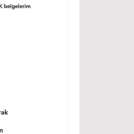
K belgelerim 
rak 
m 