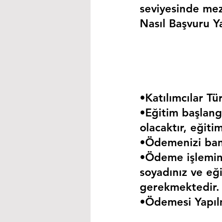
seviyesinde mez
Nasıl Başvuru Ya
•Katılımcılar Tür
•Eğitim başlangı
olacaktır, eğiti
•Ödemenizi bank
•Ödeme işlemini
soyadınız ve eği
gerekmektedir.
•Ödemesi Yapıl