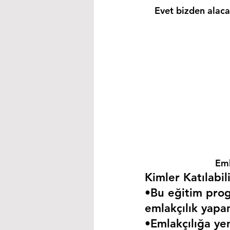
Evet bizden alacağ
Eml
Kimler Katılabili
•Bu eğitim progr
emlakçılık yapa
•Emlakçılığa yen