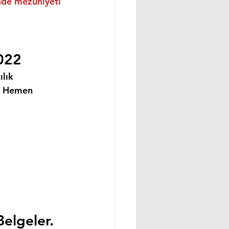
inde mezuniyeti 
2022
lık 
i Hemen 
Belgeler.