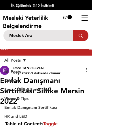
İlk Eğitiminiz %10 İndirimli
Mesleki Yeterlilik
Belgelendirme
Yazı
All Posts
Emre TANRISEVEN
All Posts
8 Eyl 2022
3 dakikada okunur
Emlak Danışmanı
Business
Sertifikası Silifke Mersin
Servis Şöförü Sertifikası
Video & Tips
2022
Emlak Danışmanı Sertifikası
HR and L&D
Table of Contents
Toggle