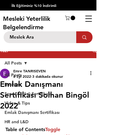
İlk Eğitiminiz %10 İndirimli
Mesleki Yeterlilik
Belgelendirme
Yazı
All Posts
Emre TANRISEVEN
All Posts
8 Eyl 2022
3 dakikada okunur
Emlak Danışmanı
Business
Sertifikası Solhan Bingöl
Servis Şöförü Sertifikası
Video & Tips
2022
Emlak Danışmanı Sertifikası
HR and L&D
Table of Contents
Toggle