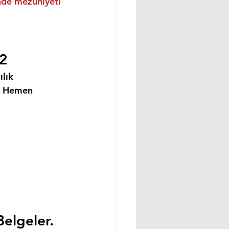
inde mezuniyeti 
22
lık 
i Hemen 
Belgeler.