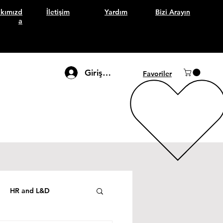
kımızd
İletişim
Yardım
Bizi Arayın
a
Giriş Yap
Favoriler
HR and L&D