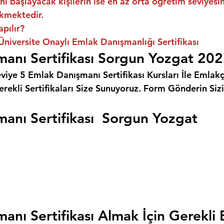
ni başlayacak kişilerin ise en az orta öğretim seviyes
kmektedir.
apılır?
niversite Onaylı Emlak Danışmanlığı Sertifikası
anı Sertifikası Sorgun Yozgat 20
eviye 5 Emlak Danışmanı Sertifikası Kursları İle Emlakçı
rekli Sertifikaları Size Sunuyoruz. 
Form Gönderin Siz
anı Sertifikası  Sorgun Yozgat
anı Sertifikası Almak İçin Gerekli 