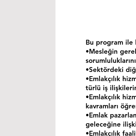
Bu program ile k
•Mesleğin gerekt
sorumluluklarını
•Sektördeki diğe
•Emlakçılık hizm
türlü iş ilişkil
•Emlakçılık hizm
kavramları öğre
•Emlak pazarla
geleceğine iliş
•Emlakçılık faa