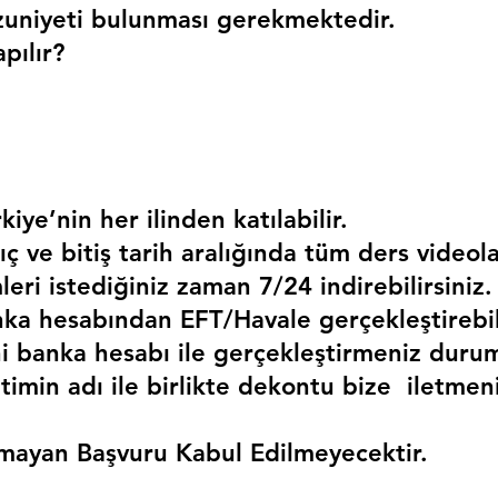
uniyeti bulunması gerekmektedir. 
pılır?
kiye’nin her ilinden katılabilir.
ç ve bitiş tarih aralığında tüm ders videola
mleri istediğiniz zaman 7/24 indirebilirsiniz.
a hesabından EFT/Havale gerçekleştirebili
 banka hesabı ile gerçekleştirmeniz duru
timin adı ile birlikte dekontu bize  iletmen
mayan Başvuru Kabul Edilmeyecektir.