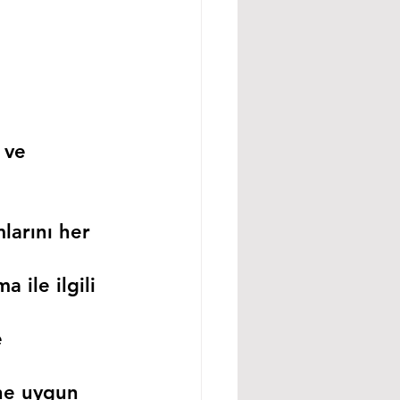
 ve 
larını her 
 ile ilgili 
 
ne uygun 