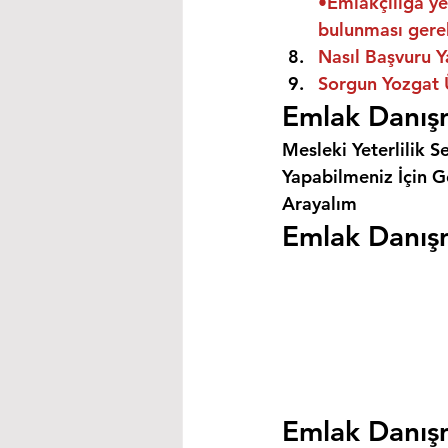
•Emlakçılığa ye
bulunması gere
Nasıl Başvuru Y
Sorgun Yozgat Ü
Emlak Danışm
Mesleki Yeterlilik S
Yapabilmeniz İçin Ge
Arayalım
Emlak Danışm
Emlak Danışm