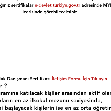
ınız sertifikalar 
e-devlet turkiye.gov.tr
 adresinde MY
içerisinde görebileceksiniz.
ak Danışmanı Sertifikası 
İletişim Formu İçin Tıklayın
r ? 
amına katılacak kişiler arasından aktif ola
nların en az ilkokul mezunu seviyesinde,
i başlayacak kişilerin ise en az orta öğreti