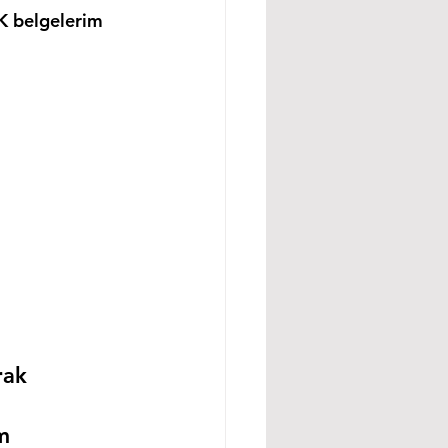
K belgelerim 
rak 
m 