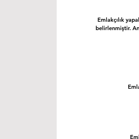
Emlakçılık yapab
belirlenmiştir. A
Emla
Eml