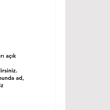
rı açık 
rsiniz.
munda ad, 
iz 