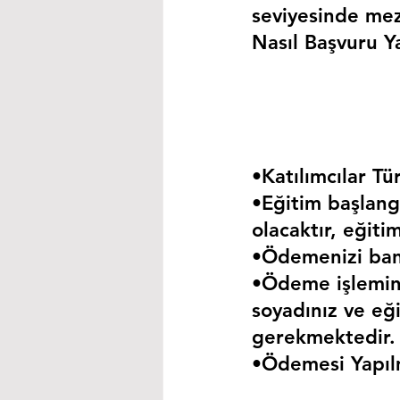
seviyesinde mez
Nasıl Başvuru Ya
•Katılımcılar Tür
•Eğitim başlangı
olacaktır, eğiti
•Ödemenizi bank
•Ödeme işlemini
soyadınız ve eği
gerekmektedir.
•Ödemesi Yapıl