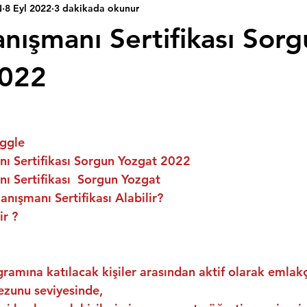
N
8 Eyl 2022
3 dakikada okunur
nışmanı Sertifikası Sor
2022
ggle
ı Sertifikası Sorgun Yozgat 2022
 Sertifikası  Sorgun Yozgat
nışmanı Sertifikası Alabilir?
ir ?
ramına katılacak kişiler arasından aktif olarak emlakç
ezunu seviyesinde,