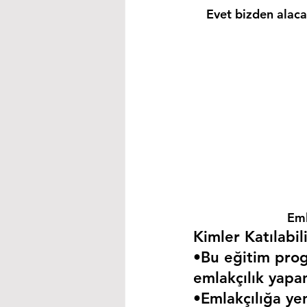
Evet bizden alacağ
Eml
Kimler Katılabili
•Bu eğitim progr
emlakçılık yapa
•Emlakçılığa yen