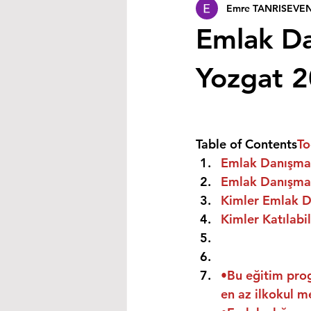
Emre TANRISEVE
Emlak Da
Yozgat 
Table of Contents
To
Emlak Danışman
Emlak Danışmanı
Kimler Emlak Da
Kimler Katılabil
•Bu eğitim prog
en az ilkokul m