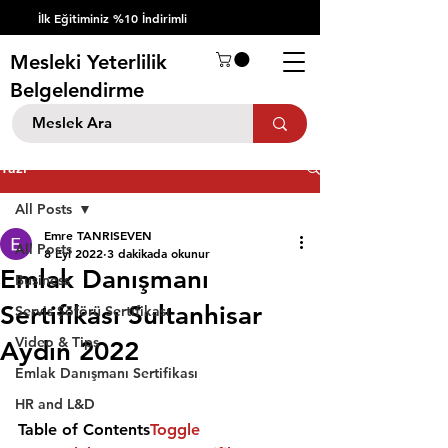
İlk Eğitiminiz %10 İndirimli
Mesleki Yeterlilik
Belgelendirme
Yazı
All Posts
Emre TANRISEVEN
All Posts
8 Eyl 2022
3 dakikada okunur
Emlak Danışmanı
Business
Sertifikası Sultanhisar
Servis Şöförü Sertifikası
Video & Tips
Aydın 2022
Emlak Danışmanı Sertifikası
HR and L&D
Table of Contents
Toggle